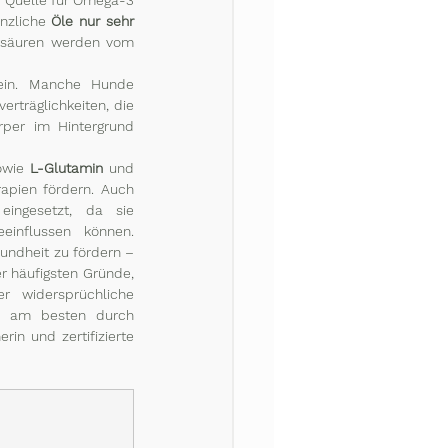
 Quelle für Omega-3 
nzliche 
Öle nur sehr 
tsäuren werden vom 
sein. Manche Hunde 
rträglichkeiten, die 
per im Hintergrund 
owie 
L-Glutamin
 und 
apien fördern. Auch 
ingesetzt, da sie 
influssen können. 
undheit zu fördern – 
r häufigsten Gründe, 
 widersprüchliche 
- am besten durch 
in und zertifizierte 