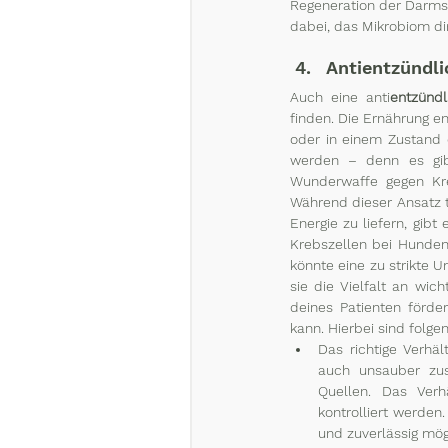
Regeneration der Darmsc
dabei, das Mikrobiom di
Antientzündl
Auch eine anti
entzünd
finden. Die Ernährung e
oder in einem Zustand d
werden – denn es gibt
Wunderwaffe gegen Kre
Während dieser Ansatz t
Energie zu liefern, gibt
Krebszellen bei Hunden
könnte eine zu strikte 
sie die Vielfalt an wic
deines Patienten förde
kann. Hierbei sind folge
Das richtige Verhäl
auch unsauber zus
Quellen. Das Verh
kontrolliert werden
und zuverlässig mög