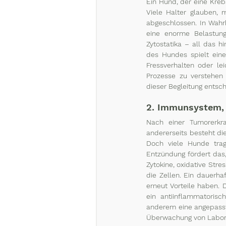
Ein Hund, der eine Kreb
Viele Halter glauben,
abgeschlossen. In Wahr
eine enorme Belastung
Zytostatika – all das 
des Hundes spielt eine
Fressverhalten oder l
Prozesse zu verstehen 
dieser Begleitung entsche
2. Immunsystem, 
Nach einer Tumorerkra
andererseits besteht die
Doch viele Hunde trag
Entzündung fördert das,
Zytokine, oxidative St
die Zellen. Ein dauerha
erneut Vorteile haben. D
ein antiinflammatorisc
anderem eine angepasst
Überwachung von Laborp