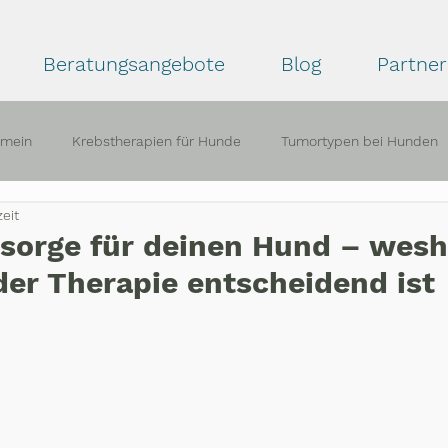
Beratungsangebote
Blog
Partner
emein
Krebstherapien für Hunde
Tumortypen bei Hunden
eit
ahrungsberichte
sorge für deinen Hund – wesh
der Therapie entscheidend ist
ernen bewertet.