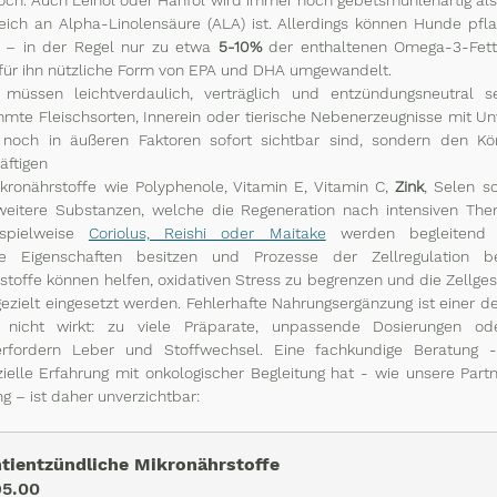
hoch. Auch Leinöl oder Hanföl wird immer noch gebetsmühlenartig als
ich an Alpha-Linolensäure (ALA) ist. Allerdings können Hunde pfla
 – in der Regel nur zu etwa 
5-10%
 der enthaltenen Omega-3-Fet
 für ihn nützliche Form von EPA und DHA umgewandelt. 
n müssen leichtverdaulich, verträglich und entzündungsneutral 
mmte Fleischsorten, Innerein oder tierische Nebenerzeugnisse mit Unve
noch in äußeren Faktoren sofort sichtbar sind, sondern den Kör
äftigen
kronährstoffe wie Polyphenole, Vitamin E, Vitamin C, 
Zink
, Selen s
weitere Substanzen, welche die Regeneration nach intensiven Ther
ispielweise 
Coriolus, Reishi oder Maitake
 werden begleitend e
 Eigenschaften besitzen und Prozesse der Zellregulation bee
toffe können helfen, oxidativen Stress zu begrenzen und die Zellges
gezielt eingesetzt werden. Fehlerhafte Nahrungsergänzung ist einer de
icht wirkt: zu viele Präparate, unpassende Dosierungen oder
rfordern Leber und Stoffwechsel. Eine fachkundige Beratung 
elle Erfahrung mit onkologischer Begleitung hat - wie unsere Partner
g – ist daher unverzichtbar:
tientzündliche Mikronährstoffe
5.00