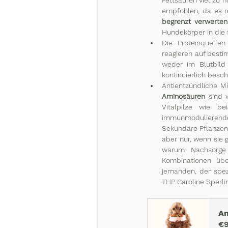
Fettsäuren viel zu 
empfohlen, da es re
begrenzt verwerten
Hundekörper in die
Die Proteinquelle
reagieren auf besti
weder im Blutbild 
kontinuierlich besch
Antientzündliche Mi
Aminosäuren
 sind 
Vitalpilze wie be
immunmodulierende
Sekundäre Pflanzens
aber nur, wenn sie 
warum Nachsorge n
Kombinationen übe
jemanden, der spezi
THP Caroline Sperlin
An
€9