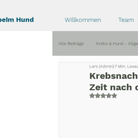
beim Hund
Willkommen
Team
Alle Beiträge
Krebs & Hund - Allg
Leni (Admin)
7 Min. Lesez
Krise & Trauer bei Krebs
Erf
Krebsnach
Zeit nach 
Mit NaN von 5 St