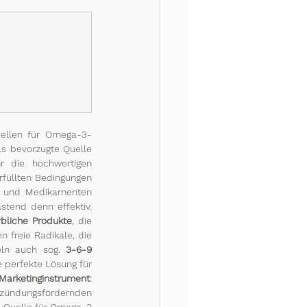
uellen für Omega-3-
s bevorzugte Quelle 
r die hochwertigen 
rfüllten Bedingungen 
n und Medikamenten 
tend denn effektiv. 
rbliche Produkte
, die 
 freie Radikale, die 
ln auch sog. 
3-6-9 
 perfekte Lösung für 
Marketinginstrument
: 
tzündungsfördernden 