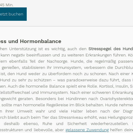
45 Min.
Jetzt buchen
ess und Hormonbalance
hen Unterstützung ist es wichtig, auch den 
Stresspegel des Hun
 kann negativ beeinflussen und zu weiteren Erkrankungen führen. Körpe
dern ebenfalls Teil der Nachsorge. Hunde, die regelmäßig passe
 genießen, stabilisieren ihr Immunsystem, verbessern die Durchblu
 ist, den Hund weder zu überfordern noch zu schonen. Nach einer K
n Hund zu sehr zu schützen – was paradoxerweise dazu führt, dass Kr
n. Auch die hormonelle Balance spielt eine Rolle. Kortisol, Insulin,
 Zellstoffwechsel und Immunsystem. Nach einer schweren Erkrankung
ewicht geraten. Besonders bei Hündinnen nach Ovariohysterektomi
, sollte man hormonelle Regelkreise im Blick behalten. Hunde nehme
n ihrer Umwelt wahr und viele Halter leben nach der Diagno
rch bleibt auch beim Tier das Stressniveau erhöht, was Heilungsproz
 deshalb ebenso, Ruhe und Sicherheit wiederherzustellen. Ri
esstrukturen und liebevolle, aber 
gelassene Zuwendung
 helfen dein