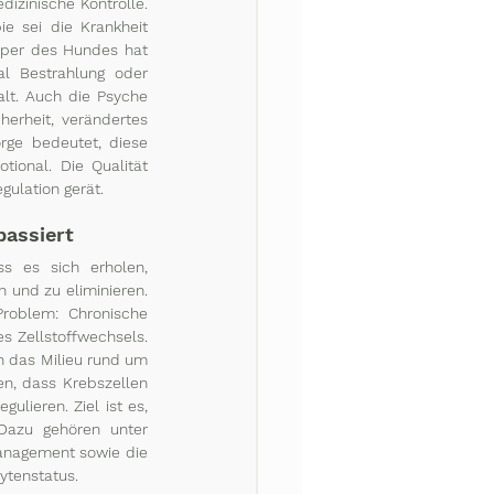
izinische Kontrolle. 
 sei die Krankheit 
rper des Hundes hat 
l Bestrahlung oder 
lt. Auch die Psyche 
erheit, verändertes 
ge bedeutet, diese 
ional. Die Qualität 
gulation gerät.
passiert
s es sich erholen, 
 und zu eliminieren. 
roblem: Chronische 
s Zellstoffwechsels. 
 das Milieu rund um 
n, dass Krebszellen 
lieren. Ziel ist es, 
 Dazu gehören unter 
nagement sowie die 
tenstatus. 