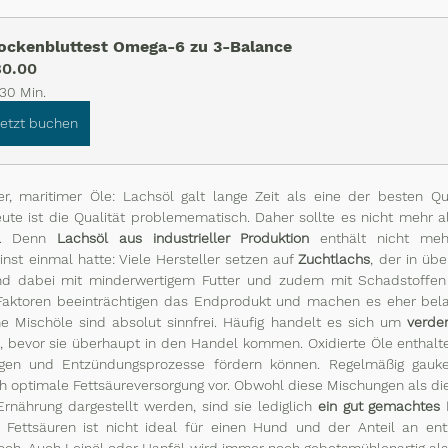
ockenbluttest Omega-6 zu 3-Balance
0.00
30 Min.
Jetzt buchen
r, maritimer Öle: Lachsöl galt lange Zeit als eine der besten Q
ute ist die Qualität problemematisch. Daher sollte es nicht mehr al
n. Denn 
Lachsöl aus industrieller Produktion
 enthält nicht meh
inst einmal hatte: Viele Hersteller setzen auf 
Zuchtlachs
, der in übe
nd dabei mit minderwertigem Futter und zudem mit Schadstoffe
e Faktoren beeinträchtigen das Endprodukt und machen es eher belas
e Mischöle sind absolut sinnfrei. Häufig handelt es sich um 
verde
nd, bevor sie überhaupt in den Handel kommen. Oxidierte Öle enthalten
gen und Entzündungsprozesse fördern können. Regelmäßig gauke
ch optimale Fettsäureversorgung vor. Obwohl diese Mischungen als die
nährung dargestellt werden, sind sie lediglich 
ein gut gemachtes 
 Fettsäuren ist nicht ideal für einen Hund und der Anteil an en