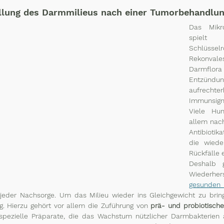
llung des Darmmilieus nach einer Tumorbehandlu
Das Mikr
spielt 
Schlüss
Rekonvales
Darmflo
Entzündun
aufrech
Immunsig
Viele Hun
allem nac
Antibiotik
die wiede
Rückfälle 
Deshalb g
gesunden
jeder Nachsorge. Um das Milieu wieder ins Gleichgewicht zu bringen
. Hierzu gehört vor allem die Zuführung von 
prä- und probiotische
 spezielle Präparate, die das Wachstum nützlicher Darmbakterien 