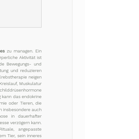
des
 zu managen. Ein 
rliche Aktivität ist 
nde Bewegungs- und 
tung und reduzieren 
rebstherapie neigen 
eislauf, Muskulatur 
 Schilddrüsenhormone 
 kann das endokrine 
e oder Tieren, die 
n insbesondere auch 
se in dauerhafter 
esse verzögern kann. 
tuale, angepasste 
em Tier, sein inneres 