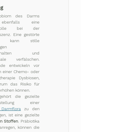
ng
obiom des Darms 
ebenfalls eine 
elrolle bei der 
zenz. Eine gestörte 
ra kann stille 
gen 
terhalten und 
nale verfälschen. 
de entwickeln vor 
h einer Chemo- oder 
atherapie Dysbiosen, 
rum das Risiko für 
erhöhen können. 
ehört die gezielte 
Wiederherstellung einer 
 Darmflora
 zu den 
, ist eine gezielte 
n Stoffen
. Präbiotika 
anregen, können die 