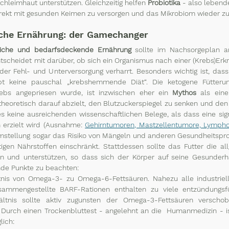
hleimhaut unterstützen. Gleichzeitig helfen 
Probiotika
 - also lebend
rekt mit gesunden Keimen zu versorgen und das Mikrobiom wieder zu s
iche Ernährung: der Gamechanger 
liche und bedarfsdeckende Ernährung
 sollte im Nachsorgeplan 
ntscheidet mit darüber, ob sich ein Organismus nach einer (Krebs)Erk
er Fehl- und Unterversorgung verharrt. Besonders wichtig ist, dass
 keine pauschal „krebshemmende Diät“. Die ketogene Fütterung
bs angepriesen wurde, ist inzwischen eher ein 
Mythos
 als eine
heoretisch darauf abzielt, den Blutzuckerspiegel zu senken und den 
 es keine ausreichenden wissenschaftlichen Belege, als dass eine sign
 erzielt wird (Ausnahme: 
Gehirntumoren, Mastzellentumore, Lymph
Umstellung sogar das Risiko von Mängeln und anderen Gesundheitspr
htigen Nährstoffen einschränkt. Stattdessen sollte das Futter die a
rn und unterstützen, so dass sich der Körper auf seine Gesunderha
nde Punkte zu beachten: 
tnis von Omega-3- zu Omega-6-Fettsäuren. Nahezu alle industriellen
ammengestellte BARF-Rationen enthalten zu viele entzündungs
ältnis sollte aktiv zugunsten der Omega-3-Fettsäuren verscho
. Durch einen Trockenbluttest - angelehnt an die  Humanmedizin - is
lich: