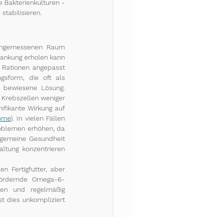
e Bakterienkulturen - 
tabilisieren. 
angemessenen Raum 
rankung erholen kann 
 Rationen angepasst 
sform, die oft als 
 bewiesene Lösung. 
Krebszellen weniger 
ifikante Wirkung auf 
ome
). In vielen Fällen 
oblemen erhöhen, da 
llgemeine Gesundheit 
ltung konzentrieren 
 Fertigfutter, aber 
fördernde Omega-6-
ben und regelmäßig 
t dies unkompliziert 