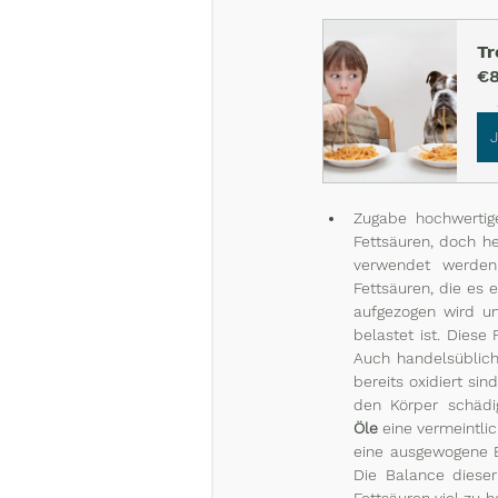
Tr
€8
Zugabe hochwertige
Fettsäuren, doch he
verwendet werde
Fettsäuren, die es e
aufgezogen wird u
belastet ist. Dies
Auch handelsüblich
bereits oxidiert si
den Körper schädi
Öle
 eine vermeintli
eine ausgewogene Er
Die Balance dieser