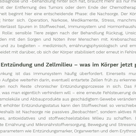
sdiagnose und -behandlung hinter sich hat, braucht mehr als nur med
 mit der Entfernung des Tumors oder dem Ende der Chemotherapie
heit beginnt hier eine entscheidende Phase: die Nachsorge. Der Kö
 hinter sich. Operation, Narkose, Medikamente, Stress, manchma
hinterlässt Spuren in Stoffwechsel, Immunsystem und Hormonhausha
 Rolle: sensible Tiere zeigen nach der Behandlung Rückzug, Unsich
eiden mit den Sorgen und Nöten ihrer Menschen mit. Krebsnachsor
und zu begleiten – medizinisch, ernährungsphysiologisch und emot
idet mit darüber, ob sich der Körper stabilisiert oder erneut in Fehlre
Entzündung und Zellmilieu – was im Körper jetzt 
nkung ist das Immunsystem häufig überfordert. Einerseits mus
 Aufgabe weiterhin darin, eventuell entartete Zellen früh zu erkennen
en noch Reste chronischer Entzündungsprozesse in sich. Das P
 was man eigentlich verhindern will – eine erneute Fehlsteuerung de
ressmoleküle und Abbauprodukte aus geschädigtem Gewebe verändern
ft erhöhter Entzündungsstatus kann den Stoffwechsel so verschiebe
eshalb ist Nachsorge nie passives „Beobachten“, sondern aktives Regu
hes, antioxidatives und stoffwechselstabiles Milieu zu schaffen.
e Ernährung und Mikronährstoffversorgung, Bewegung und Stressma
arametern wie Entzündungsmarker, Organwerten und dem Erythrozy