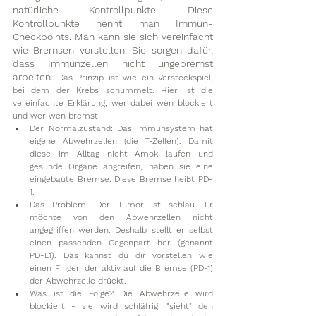
natürliche Kontrollpunkte. Diese 
Kontrollpunkte nennt man Immun-
Checkpoints. Man kann sie sich vereinfacht 
wie Bremsen vorstellen. Sie sorgen dafür, 
dass Immunzellen nicht ungebremst 
arbeiten. 
Das Prinzip ist wie ein Versteckspiel, 
bei dem der Krebs schummelt. Hier ist die 
vereinfachte Erklärung, wer dabei wen blockiert 
und wer wen bremst:
Der Normalzustand: Das Immunsystem hat 
eigene Abwehrzellen (die T-Zellen). Damit 
diese im Alltag nicht Amok laufen und 
gesunde Organe angreifen, haben sie eine 
eingebaute Bremse. Diese Bremse heißt PD-
1.
Das Problem: Der Tumor ist schlau. Er 
möchte von den Abwehrzellen nicht 
angegriffen werden. Deshalb stellt er selbst 
einen passenden Gegenpart her (genannt 
PD-L1). Das kannst du dir vorstellen wie 
einen Finger, der aktiv auf die Bremse (PD-1) 
der Abwehrzelle drückt.
Was ist die Folge? Die Abwehrzelle wird 
blockiert - sie wird schläfrig, "sieht" den 