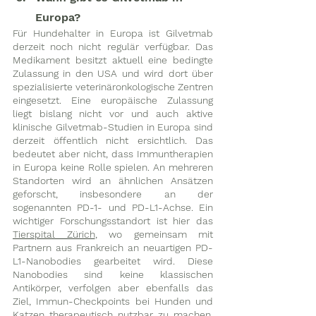
Europa?
Für Hundehalter in Europa ist Gilvetmab 
derzeit noch nicht regulär verfügbar. Das 
Medikament besitzt aktuell eine bedingte 
Zulassung in den USA und wird dort über 
spezialisierte veterinäronkologische Zentren 
eingesetzt. Eine europäische Zulassung 
liegt bislang nicht vor und auch aktive 
klinische Gilvetmab-Studien in Europa sind 
derzeit öffentlich nicht ersichtlich. Das 
bedeutet aber nicht, dass Immuntherapien 
in Europa keine Rolle spielen. An mehreren 
Standorten wird an ähnlichen Ansätzen 
geforscht, insbesondere an der 
sogenannten PD-1- und PD-L1-Achse. Ein 
wichtiger Forschungsstandort ist hier das 
Tierspital Zürich
, wo gemeinsam mit 
Partnern aus Frankreich an neuartigen PD-
L1-Nanobodies gearbeitet wird. Diese 
Nanobodies sind keine klassischen 
Antikörper, verfolgen aber ebenfalls das 
Ziel, Immun-Checkpoints bei Hunden und 
Katzen therapeutisch nutzbar zu machen. 