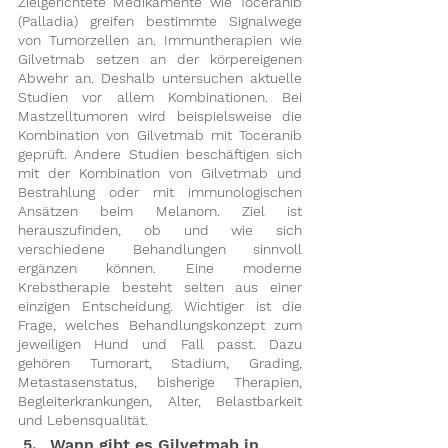
Zielgerichtete Medikamente wie Toceranib 
(Palladia) greifen bestimmte Signalwege 
von Tumorzellen an. Immuntherapien wie 
Gilvetmab setzen an der körpereigenen 
Abwehr an. Deshalb untersuchen aktuelle 
Studien vor allem Kombinationen. Bei 
Mastzelltumoren wird beispielsweise die 
Kombination von Gilvetmab mit Toceranib 
geprüft. Andere Studien beschäftigen sich 
mit der Kombination von Gilvetmab und 
Bestrahlung oder mit immunologischen 
Ansätzen beim Melanom. Ziel ist 
herauszufinden, ob und wie sich 
verschiedene Behandlungen sinnvoll 
ergänzen können. Eine moderne 
Krebstherapie besteht selten aus einer 
einzigen Entscheidung. Wichtiger ist die 
Frage, welches Behandlungskonzept zum 
jeweiligen Hund und Fall passt. Dazu 
gehören Tumorart, Stadium, Grading, 
Metastasenstatus, bisherige Therapien, 
Begleiterkrankungen, Alter, Belastbarkeit 
und Lebensqualität. 
Wann gibt es Gilvetmab in 