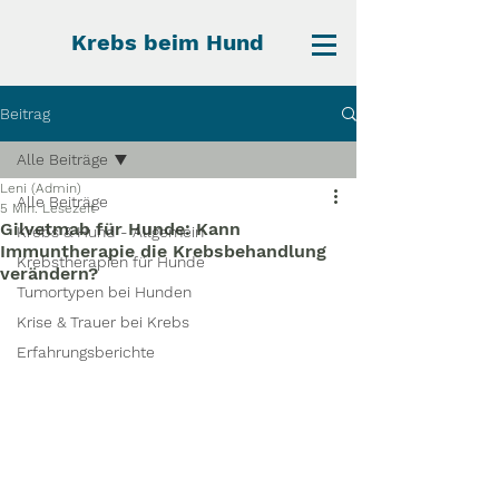
Krebs beim Hund
Beitrag
Alle Beiträge
Leni (Admin)
Alle Beiträge
5 Min. Lesezeit
Gilvetmab für Hunde: Kann
Krebs & Hund - Allgemein
Immuntherapie die Krebsbehandlung
Krebstherapien für Hunde
verändern?
Tumortypen bei Hunden
Krise & Trauer bei Krebs
Erfahrungsberichte