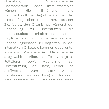
Operation, Strahlentherapie, 
Chemotherapie oder Immuntherapien 
können die 
Ernährung
 und 
naturheilkundliche Begleitmaßnahmen Teil 
eines erfolgreichen Therapiekonzepts sein. 
Ziel ist es, den Organismus während der 
Behandlung zu unterstützen, die 
Lebensqualität zu erhalten und den Hund 
möglichst stabil durch die verschiedenen 
Behandlungsphasen zu begleiten. In der 
integrativen Onkologie kommen dabei unter 
anderem 
Mykotherapie
, Misteltherapie, 
ausgewählte Pflanzenstoffe, Omega-3-
Fettsäuren sowie Maßnahmen zur 
Unterstützung von Darm, Leber und 
Stoffwechsel zum Einsatz. Welche 
Bausteine sinnvoll sind, hängt von Tumorart, 
Krankheitsstadium, Begleiterkrankungen 
und der laufenden Therapie ab. In unserer 
naturheilkundlichen Beratung betrachten 
wir schulmedizinische und komplementäre 
Ansätze nicht getrennt voneinander, 
sondern als mögliche 
Bestandteile eines 
gemeinsamen Konzepts
. Weitere 