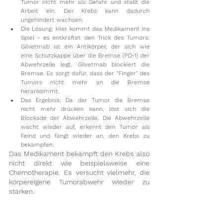
Tumor nicht mehr als Gefahr und stellt die 
Arbeit ein. Der Krebs kann dadurch 
ungehindert wachsen.
Die Lösung: Hier kommt das Medikament ins 
Spiel - es entkräftet den Trick des Tumors. 
Gilvetmab ist ein Antikörper, der sich wie 
eine Schutzkappe über die Bremse (PD-1) der 
Abwehrzelle legt. Gilvetmab blockiert die 
Bremse. Es sorgt dafür, dass der "Finger" des 
Tumors nicht mehr an die Bremse 
herankommt. 
Das Ergebnis: Da der Tumor die Bremse 
nicht mehr drücken kann, löst sich die 
Blockade der Abwehrzelle. Die Abwehrzelle 
wacht wieder auf, erkennt den Tumor als 
Feind und fängt wieder an, den Krebs zu 
bekämpfen.
Das Medikament bekämpft den Krebs also 
nicht direkt wie beispielsweise eine 
Chemotherapie. Es versucht vielmehr, die 
körpereigene Tumorabwehr wieder zu 
stärken. 