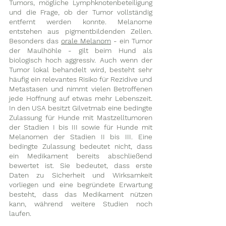
Tumors, mögliche Lymphknotenbeteiligung 
und die Frage, ob der Tumor vollständig 
entfernt werden konnte. Melanome 
entstehen aus pigmentbildenden Zellen. 
Besonders das 
orale Melanom
 - ein Tumor 
der Maulhöhle - gilt beim Hund als 
biologisch hoch aggressiv. Auch wenn der 
Tumor lokal behandelt wird, besteht sehr 
häufig ein relevantes Risiko für Rezidive und 
Metastasen und nimmt vielen Betroffenen 
jede Hoffnung auf etwas mehr Lebenszeit. 
In den USA besitzt Gilvetmab eine bedingte 
Zulassung für Hunde mit Mastzelltumoren 
der Stadien I bis III sowie für Hunde mit 
Melanomen der Stadien II bis III. Eine 
bedingte Zulassung bedeutet nicht, dass 
ein Medikament bereits abschließend 
bewertet ist. Sie bedeutet, dass erste 
Daten zu Sicherheit und Wirksamkeit 
vorliegen und eine begründete Erwartung 
besteht, dass das Medikament nützen 
kann, während weitere Studien noch 
laufen. 