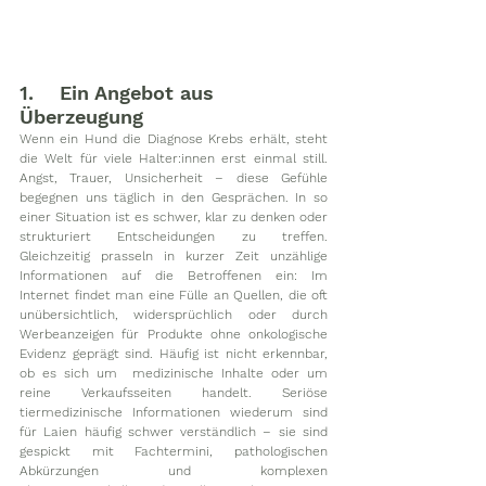
1.    Ein Angebot aus 
Überzeugung
Wenn ein Hund die Diagnose Krebs erhält, steht 
die Welt für viele Halter:innen erst einmal still. 
Angst, Trauer, Unsicherheit – diese Gefühle 
begegnen uns täglich in den Gesprächen. In so 
einer Situation ist es schwer, klar zu denken oder 
strukturiert Entscheidungen zu treffen. 
Gleichzeitig prasseln in kurzer Zeit unzählige 
Informationen auf die Betroffenen ein: Im 
Internet findet man eine Fülle an Quellen, die oft 
unübersichtlich, widersprüchlich oder durch 
Werbeanzeigen für Produkte ohne onkologische 
Evidenz geprägt sind. Häufig ist nicht erkennbar, 
ob es sich um  medizinische Inhalte oder um 
reine Verkaufsseiten handelt. Seriöse 
tiermedizinische Informationen wiederum sind 
für Laien häufig schwer verständlich – sie sind 
gespickt mit Fachtermini, pathologischen 
Abkürzungen und komplexen 