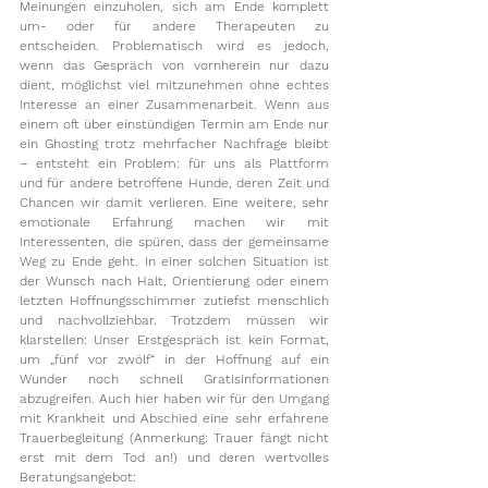
Meinungen einzuholen, sich am Ende komplett 
um- oder für andere Therapeuten zu 
entscheiden. Problematisch wird es jedoch, 
wenn das Gespräch von vornherein nur dazu 
dient, möglichst viel mitzunehmen ohne echtes 
Interesse an einer Zusammenarbeit. Wenn aus 
einem oft über einstündigen Termin am Ende nur 
ein Ghosting trotz mehrfacher Nachfrage bleibt 
– entsteht ein Problem: für uns als Plattform 
und für andere betroffene Hunde, deren Zeit und 
Chancen wir damit verlieren. Eine weitere, sehr 
emotionale Erfahrung machen wir mit 
Interessenten, die spüren, dass der gemeinsame 
Weg zu Ende geht. In einer solchen Situation ist 
der Wunsch nach Halt, Orientierung oder einem 
letzten Hoffnungsschimmer zutiefst menschlich 
und nachvollziehbar. Trotzdem müssen wir 
klarstellen: Unser Erstgespräch ist kein Format, 
um „fünf vor zwölf“ in der Hoffnung auf ein 
Wunder noch schnell Gratisinformationen 
abzugreifen. Auch hier haben wir für den Umgang 
mit Krankheit und Abschied eine sehr erfahrene 
Trauerbegleitung (Anmerkung: Trauer fängt nicht 
erst mit dem Tod an!) und deren wertvolles 
Beratungsangebot: 