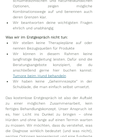
schulmedizinischen und naturheilkundlichen 
Optionen, zeigen mögliche 
Kombinationswege auf und benennen auch 
deren Grenzen klar.
Wir beantworten deine wichtigsten Fragen 
ehrlich und unabhängig.
Was wir im Erstgespräch nicht tun:
Wir stellen keine Therapiepläne auf oder 
nennen Bezugsquellen für Produkte 
Wir können in diesem Rahmen keine 
langfristige Begleitung leisten. Dafür sind die 
Beratungsangebote konzipiert, die du 
anschließend gerne hier buchen kannst: 
Tumore beim Hund behandeln
Wir haben keine „Geheimrezepte“ in der 
Schublade, die man einfach selbst umsetzt.
Das kostenlose Erstgespräch ist also der Auftakt 
zu einer möglichen Zusammenarbeit, kein 
fertiges Behandlungskonzept. Unser Anspruch ist 
es, hier Licht ins Dunkel zu bringen – ohne 
Hürden und ohne lange auf einen Termin warten 
zu müssen. Wir möchten, dass du verstehst, was 
die Diagnose wirklich bedeutet (und was nicht), 
seriöse Optionen kennenlernst und eine fundierte 