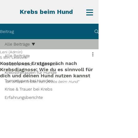
Krebs beim Hund
Beitrag
Alle Beiträge
Leni (Admin)
Alle Beiträge
5 Min. Lesezeit
Kostenloses Erstgespräch nach
Krebs & Hund - Allgemein
Krebsdiagnose: Wie du es sinnvoll für
Krebstherapien für Hunde
dich und deinen Hund nutzen kannst
Tumortypen bei Hunden
Ein offener Artikel von „Krebs beim Hund“
Krise & Trauer bei Krebs
Erfahrungsberichte