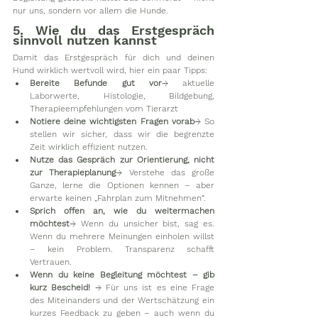
nur uns, sondern vor allem die Hunde.
5. Wie du das Erstgespräch 
sinnvoll nutzen kannst
Damit das Erstgespräch für dich und deinen 
Hund wirklich wertvoll wird, hier ein paar Tipps:
Bereite Befunde gut vor
→ aktuelle 
Laborwerte, Histologie, Bildgebung, 
Therapieempfehlungen vom Tierarzt
Notiere deine wichtigsten Fragen vorab
→ So 
stellen wir sicher, dass wir die begrenzte 
Zeit wirklich effizient nutzen.
Nutze das Gespräch zur Orientierung, nicht 
zur Therapieplanung
→ Verstehe das große 
Ganze, lerne die Optionen kennen – aber 
erwarte keinen „Fahrplan zum Mitnehmen“.
Sprich offen an, wie du weitermachen 
möchtest
→ Wenn du unsicher bist, sag es. 
Wenn du mehrere Meinungen einholen willst 
– kein Problem. Transparenz schafft 
Vertrauen.
Wenn du keine Begleitung möchtest – gib 
kurz Bescheid! 
→ Für uns ist es eine Frage 
des Miteinanders und der Wertschätzung ein 
kurzes Feedback zu geben – auch wenn du 