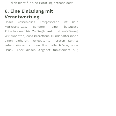
dich nicht für eine Beratung entscheidest.
6. Eine Einladung mit 
Verantwortung
Unser kostenloses Erstgespräch ist kein 
Marketing-Gag, sondern eine bewusste 
Entscheidung für Zugänglichkeit und Aufklärung. 
Wir möchten, dass betroffene Hundehalter:innen 
einen sicheren, kompetenten ersten Schritt 
gehen können – ohne finanzielle Hürde, ohne 
Druck. Aber dieses Angebot funktioniert nur, 
wenn es auf gegenseitigem Respekt basiert. Wir 
investieren Zeit, Wissen und Herzblut, weil wir 
wissen: Gute Entscheidungen am Anfang können 
entscheidend für den weiteren Verlauf sein. Und 
jeder Hund verdient, dass diese Entscheidungen 
bestmöglich getroffen werden. Wenn du bereit 
bist, diesen Weg gemeinsam zu gehen, dann 
laden wir dich herzlich ein.
Dein Team „Krebs beim Hund“ – Fachlich 
fundiert. Unabhängig. Mit Herz.
 🐾