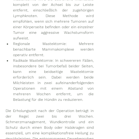
komplett von der Achsel bis zur Leiste 
entfernt, einschließlich der zugehörigen 
Lymphknoten. Diese Methode wird 
empfohlen, wenn sich mehrere Tumoren auf 
einer Körperseite befinden oder ein einzelner 
Tumor eine aggressive Wachstumsform 
aufweist.
Regionale Mastektomie: Mehrere 
benachbarte Mammakomplexe werden 
operativ entfernt.
Radikale Mastektomie: In schwereren Fällen, 
insbesondere bei Tumorbefall beider Seiten, 
kann eine beidseitige Mastektomie 
erforderlich sein. Dabei werden beide 
Milchleisten in zwei aufeinanderfolgenden 
Operationen mit einem Abstand von 
mehreren Wochen entfernt, um die 
Belastung für die Hündin zu reduzieren.
Die Erholungszeit nach der Operation beträgt in 
der Regel zwei bis drei Wochen. 
Schmerzmanagement, Wundkontrolle und ein 
Schutz durch einen Body oder Halskragen sind 
essenziell, um eine komplikationsfreie Heilung zu 
gewährleisten. Die entnommenen Gewebeproben 