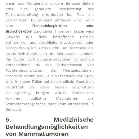
wenn das Röntgenbild unklare Befunde liefert 
oder eine genauere Einschätzung der 
Tumorausbreitung erforderlich ist. Falls ein 
verdächtiger Lungenherd entdeckt wird, kann 
eine 
Feinnadelaspiration oder 
Bronchoskopie
 durchgeführt werden. Dabei wird 
Gewebe aus dem betroffenen Bereich 
entnommen und anschließend zytologisch oder 
histopathologisch untersucht, um festzustellen, 
ob es sich tatsächlich um Metastasen handelt. 
Die Suche nach Lungenmetastasen ist deshalb 
entscheidend, da das Vorhandensein von 
Tochtergeschwülsten die Therapieoptionen 
erheblich beeinflusst. Falls Metastasen vorliegen, 
wird in vielen Fällen auf eine radikale Operation 
verzichtet, da diese keinen langfristigen 
Heilungserfolg bringen würde. Stattdessen 
kommen palliative Maßnahmen wie 
Schmerzmanagement oder Immuntherapien in 
Betracht. 
5. Medizinische 
Behandlungsmöglichkeiten 
von Mammatumoren