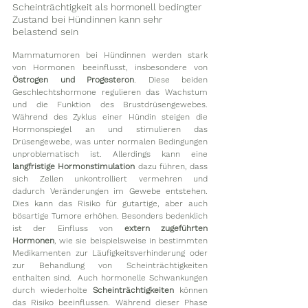
Scheinträchtigkeit als hormonell bedingter 
Zustand bei Hündinnen kann sehr 
belastend sein 
Mammatumoren bei Hündinnen werden stark 
von Hormonen beeinflusst, insbesondere von 
Östrogen und Progesteron
. Diese beiden 
Geschlechtshormone regulieren das Wachstum 
und die Funktion des Brustdrüsengewebes. 
Während des Zyklus einer Hündin steigen die 
Hormonspiegel an und stimulieren das 
Drüsengewebe, was unter normalen Bedingungen 
unproblematisch ist. Allerdings kann eine 
langfristige Hormonstimulation
 dazu führen, dass 
sich Zellen unkontrolliert vermehren und 
dadurch Veränderungen im Gewebe entstehen. 
Dies kann das Risiko für gutartige, aber auch 
bösartige Tumore erhöhen. Besonders bedenklich 
ist der Einfluss von 
extern zugeführten 
Hormonen
, wie sie beispielsweise in bestimmten 
Medikamenten zur Läufigkeitsverhinderung oder 
zur Behandlung von Scheinträchtigkeiten 
enthalten sind.  Auch hormonelle Schwankungen 
durch wiederholte 
Scheinträchtigkeiten
 können 
das Risiko beeinflussen. Während dieser Phase 