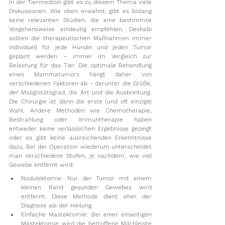
In der Tiermedizin gibt es zu diesem Thema viele 
Diskussionen. Wie oben erwähnt, gibt es bislang 
keine relevanten Studien, die eine bestimmte 
Vorgehensweise eindeutig empfehlen. Deshalb 
sollten die therapeutischen Maßnahmen immer 
individuell für jede Hündin und jeden Tumor 
geplant werden – immer im Vergleich zur 
Belastung für das Tier. Die optimale Behandlung 
eines Mammatumors hängt daher von 
verschiedenen Faktoren ab - darunter die Größe, 
der Malignitätsgrad, die Art und die Ausbreitung. 
Die Chirurgie ist dann die erste (und oft einzige) 
Wahl. Andere Methoden wie Chemotherapie, 
Bestrahlung oder Immuntherapie haben 
entweder keine verlässlichen Ergebnisse gezeigt 
oder es gibt keine ausreichenden Erkenntnisse 
dazu. Bei der Operation wiederum unterscheidet 
man verschiedene Stufen, je nachdem, wie viel 
Gewebe entfernt wird:
Nodulektomie: Nur der Tumor mit einem 
kleinen Rand gesunden Gewebes wird 
entfernt. Diese Methode dient eher der 
Diagnose als der Heilung.
Einfache Mastektomie: Bei einer einseitigen 
Mastektomie wird die betroffene Milchleiste 