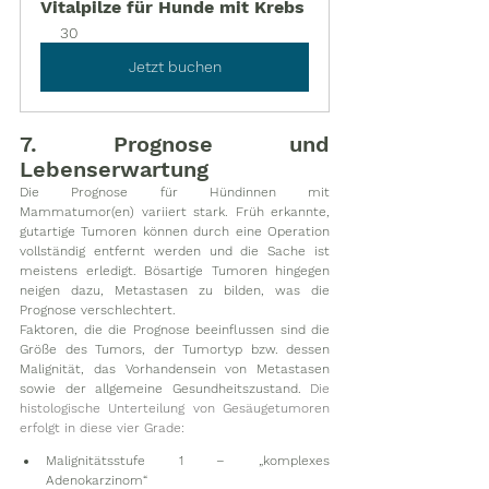
Vitalpilze für Hunde mit Krebs
30
Jetzt buchen
7. Prognose und 
Lebenserwartung
Die Prognose für Hündinnen mit 
Mammatumor(en) variiert stark. Früh erkannte, 
gutartige Tumoren können durch eine Operation 
vollständig entfernt werden und die Sache ist 
meistens erledigt. Bösartige Tumoren hingegen 
neigen dazu, Metastasen zu bilden, was die 
Prognose verschlechtert.
Faktoren, die die Prognose beeinflussen sind die 
Größe des Tumors, der Tumortyp bzw. dessen 
Malignität, das Vorhandensein von Metastasen 
sowie der allgemeine Gesundheitszustand. 
Die 
histologische Unterteilung von Gesäugetumoren 
erfolgt in diese vier Grade:
Malignitätsstufe 1 – „komplexes 
Adenokarzinom“