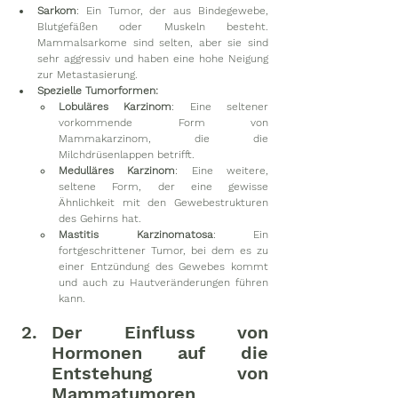
Sarkom
: Ein Tumor, der aus Bindegewebe, 
Blutgefäßen oder Muskeln besteht. 
Mammalsarkome sind selten, aber sie sind 
sehr aggressiv und haben eine hohe Neigung 
zur Metastasierung.
Spezielle Tumorformen:
Lobuläres Karzinom
: Eine seltener 
vorkommende Form von 
Mammakarzinom, die die 
Milchdrüsenlappen betrifft.
Medulläres Karzinom
: Eine weitere, 
seltene Form, der eine gewisse 
Ähnlichkeit mit den Gewebestrukturen 
des Gehirns hat.
Mastitis Karzinomatosa
: Ein 
fortgeschrittener Tumor, bei dem es zu 
einer Entzündung des Gewebes kommt 
und auch zu Hautveränderungen führen 
kann.
Der Einfluss von 
Hormonen auf die 
Entstehung von 
Mammatumoren