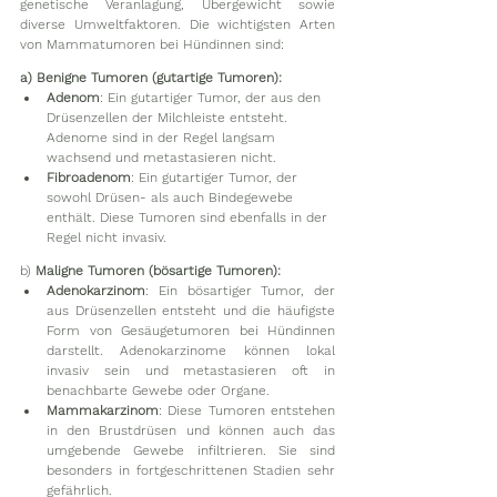
genetische Veranlagung, Übergewicht sowie 
diverse Umweltfaktoren. Die wichtigsten Arten 
von Mammatumoren bei Hündinnen sind:
a) Benigne Tumoren (gutartige Tumoren):
Adenom
: Ein gutartiger Tumor, der aus den 
Drüsenzellen der Milchleiste entsteht. 
Adenome sind in der Regel langsam 
wachsend und metastasieren nicht.
Fibroadenom
: Ein gutartiger Tumor, der 
sowohl Drüsen- als auch Bindegewebe 
enthält. Diese Tumoren sind ebenfalls in der 
Regel nicht invasiv.
b) 
Maligne Tumoren (bösartige Tumoren):
Adenokarzinom
: Ein bösartiger Tumor, der 
aus Drüsenzellen entsteht und die häufigste 
Form von Gesäugetumoren bei Hündinnen 
darstellt. Adenokarzinome können lokal 
invasiv sein und metastasieren oft in 
benachbarte Gewebe oder Organe.
Mammakarzinom
: Diese Tumoren entstehen 
in den Brustdrüsen und können auch das 
umgebende Gewebe infiltrieren. Sie sind 
besonders in fortgeschrittenen Stadien sehr 
gefährlich.