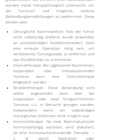
werden meist histopathologisch untersucht, um 
die Tumorart und mögliche, weitere 
Behandlungsempfehlungen zu bestimmen. Diese 
können sein:
Chirurgische Nachresektion: Falls der Tumor 
nicht vollständig entfernt wurde (erkennbar 
an unvollständigen Resektionsränder), kann 
eine erneute Operation nötig sein, um 
verbliebenes Tumorgewebe zu entfernen und 
das Rückfallrisiko zu minimieren.
Chemotherapie: Bei aggressiven Karzinomen, 
inoperablen oder metastasierenden 
Tumoren kann eine Chemotherapie 
eingesetzt werden.
Strahlentherapie: Diese Behandlung wird 
selten angewendet, kann aber bei 
inoperablen oder lokal fortgeschrittenen 
Tumoren u.U.
 in
 Betracht gezogen werden, 
insbesondere wenn ein vollständiges 
chirurgisches Entfernen nicht möglich war.
Hormontherapie: Da viele Mammatumoren 
hormonabhängig wachsen, wird diskutiert, 
ob eine hormonunterdrückende Therapie  - 
z. B. durch Kastration oder 