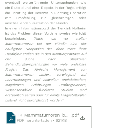
eventuell weiterführende Untersuchungen wie 
ein Blutbild und eine  Biopsie. In der Regel erfolgt 
die Beratung der Besitzer in Richtung Operation 
mit Empfehlung zur gleichzeitigen oder 
anschließenden Kastration der Hündin. 
In einem Informationsblatt der Tierklink Hofheim 
ist das Problem dieser Vorgehensweise wie folgt 
beschrieben: 
"Nach wie vor stellen 
Mammatumoren bei der Hündin eine der 
häufigsten Neoplasien dar, doch trotz ihrer 
Häufigkeit stellen sie in den Kleintierpraktiker auf 
der Suche nach objektiven 
Behandlungsempfehlungen vor viele ungelöste 
Fragen. Das klinische Management von 
Mammatumoren basiert vorwiegend auf 
Lehrmeinungen und bisweilen anekdotischen, 
subjektiven Erfahrungen. Umfangreichere, 
wissenschaftlich fundierte Studien sind 
erstaunlich selten oder für einige Fragestellungen 
bislang nicht durchgeführt worden." 
TK_Mammatumoren_beim_Hund
.pdf
PDF herunterladen • 621KB