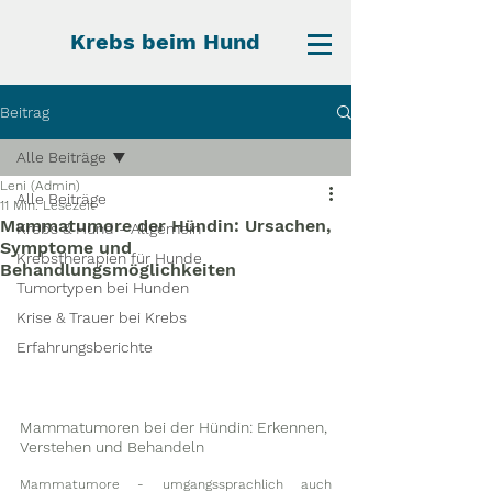
Krebs beim Hund
Beitrag
Alle Beiträge
Leni (Admin)
Alle Beiträge
11 Min. Lesezeit
Mammatumore der Hündin: Ursachen,
Krebs & Hund - Allgemein
Symptome und
Krebstherapien für Hunde
Behandlungsmöglichkeiten
Tumortypen bei Hunden
Krise & Trauer bei Krebs
Erfahrungsberichte
Mammatumoren bei der Hündin: Erkennen, 
Verstehen und Behandeln
Mammatumore - umgangssprachlich auch 