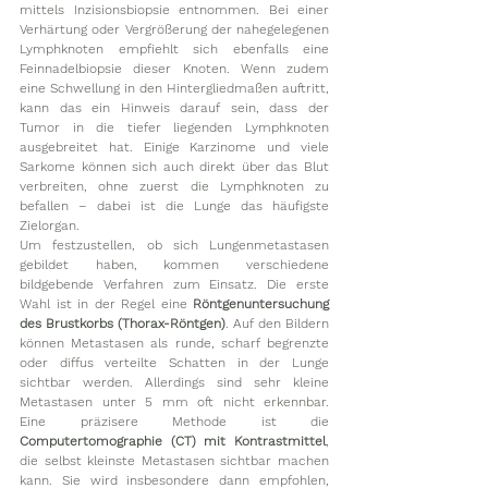
mittels Inzisionsbiopsie entnommen. Bei einer 
Verhärtung oder Vergrößerung der nahegelegenen 
Lymphknoten empfiehlt sich ebenfalls eine 
Feinnadelbiopsie dieser Knoten. Wenn zudem 
eine Schwellung in den Hintergliedmaßen auftritt, 
kann das ein Hinweis darauf sein, dass der 
Tumor in die tiefer liegenden Lymphknoten 
ausgebreitet hat. Einige Karzinome und viele 
Sarkome können sich auch direkt über das Blut 
verbreiten, ohne zuerst die Lymphknoten zu 
befallen – dabei ist die Lunge das häufigste 
Zielorgan. 
Um festzustellen, ob sich Lungenmetastasen 
gebildet haben, kommen verschiedene 
bildgebende Verfahren zum Einsatz. Die erste 
Wahl ist in der Regel eine 
Röntgenuntersuchung 
des Brustkorbs (Thorax-Röntgen)
. Auf den Bildern 
können Metastasen als runde, scharf begrenzte 
oder diffus verteilte Schatten in der Lunge 
sichtbar werden. Allerdings sind sehr kleine 
Metastasen unter 5 mm oft nicht erkennbar. 
Eine präzisere Methode ist die 
Computertomographie (CT) mit Kontrastmittel
, 
die selbst kleinste Metastasen sichtbar machen 
kann. Sie wird insbesondere dann empfohlen, 