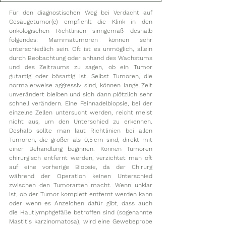
Für den diagnostischen Weg bei Verdacht auf 
Gesäugetumor(e) empfiehlt die Klink in den 
onkologischen Richtlinien sinngemäß deshalb 
folgendes: Mammatumoren können sehr 
unterschiedlich sein. Oft ist es unmöglich, allein 
durch Beobachtung oder anhand des Wachstums 
und des Zeitraums zu sagen, ob ein Tumor 
gutartig oder bösartig ist. Selbst Tumoren, die 
normalerweise aggressiv sind, können lange Zeit 
unverändert bleiben und sich dann plötzlich sehr 
schnell verändern. Eine Feinnadelbiopsie, bei der 
einzelne Zellen untersucht werden, reicht meist 
nicht aus, um den Unterschied zu erkennen. 
Deshalb sollte man laut Richtlinien bei allen 
Tumoren, die größer als 0,5 cm sind, direkt mit 
einer Behandlung beginnen. Können Tumoren 
chirurgisch entfernt werden, verzichtet man oft 
auf eine vorherige Biopsie, da der Chirurg 
während der Operation keinen Unterschied 
zwischen den Tumorarten macht. Wenn unklar 
ist, ob der Tumor komplett entfernt werden kann 
oder wenn es Anzeichen dafür gibt, dass auch 
die Hautlymphgefäße betroffen sind (sogenannte 
Mastitis karzinomatosa), wird eine Gewebeprobe 