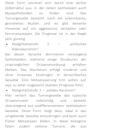
Diese Form zeichnet sich durch eine dichte 
Zellstruktur aus, in der neben epithelialen auch 
Myoepithelzellen zu finden sind. Das 
Tumorgewebe bewahrt noch ein erkennbares, 
geordnetes Muster, und es gibt keinerlei 
Hinweise auf ein aggressives Verhalten oder 
Fernmetastasen. Die Prognose ist in der Regel 
sehr günstig.
Malignitätsstufe 2 – „einfaches 
Adenokarzinom“
Bei dieser Variante dominieren vorwiegend 
Epithelzellen, während einige Strukturen der 
ursprünglichen Drüsenanordnung erhalten 
bleiben. Das Wachstum erfolgt moderat und 
ohne invasives Eindringen in benachbartes 
Gewebe. Eine Metastasierung tritt selten auf, 
was zu einer insgesamt stabilen Prognose führt.
Malignitätsstufe 3 – „solides Karzinom“
Hier verliert das Tumorgewebe das typische 
Drüsenmuster vollständig und besteht 
überwiegend aus undifferenziertem epithelialem 
Gewebe. Diese Form neigt dazu, lokal in das 
umgebende Gewebe einzudringen und kann auch 
früher Metastasen bilden. In diese Kategorie 
fallen zudem seltene Tumore, die aus 