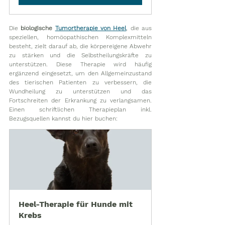
Die 
biologische 
Tumortherapie von Heel
, die aus 
speziellen, homöopathischen Komplexmitteln 
besteht, zielt darauf ab, die körpereigene Abwehr 
zu stärken und die Selbstheilungskräfte zu 
unterstützen. Diese Therapie wird häufig 
ergänzend eingesetzt, um den Allgemeinzustand 
des tierischen Patienten zu verbessern, die 
Wundheilung zu unterstützen und das 
Fortschreiten der Erkrankung zu verlangsamen. 
Einen schriftlichen Therapieplan inkl. 
Bezugsquellen kannst du hier buchen: 
Heel-Therapie für Hunde mit 
Krebs