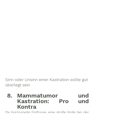
Sinn oder Unsinn einer Kastration sollte gut 
überlegt sein
Mammatumor und 
Kastration: Pro und 
Kontra 
Da hormonelle Einflüsse eine große Rolle bei der 
Entstehung von Mammatumoren spielen, wird 
oft eine frühe Kastration als eine der 
wirksamsten Präventions-maßnahmen 