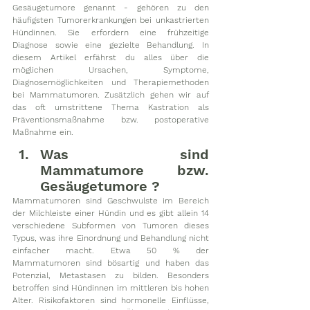
Gesäugetumore genannt - gehören zu den 
häufigsten Tumorerkrankungen bei unkastrierten 
Hündinnen. Sie erfordern eine frühzeitige 
Diagnose sowie eine gezielte Behandlung. In 
diesem Artikel erfährst du alles über die 
möglichen Ursachen, Symptome, 
Diagnosemöglichkeiten und Therapiemethoden 
bei Mammatumoren. Zusätzlich gehen wir auf 
das oft umstrittene Thema Kastration als 
Präventionsmaßnahme bzw. postoperative 
Maßnahme ein. 
Was sind 
Mammatumore bzw. 
Gesäugetumore ?
Mammatumoren sind Geschwulste im Bereich 
der Milchleiste einer Hündin und es gibt allein 14 
verschiedene Subformen von Tumoren dieses 
Typus, was ihre Einordnung und Behandlung nicht 
einfacher macht. Etwa 50 % der 
Mammatumoren sind bösartig und haben das 
Potenzial, Metastasen zu bilden. Besonders 
betroffen sind Hündinnen im mittleren bis hohen 
Alter. Risikofaktoren sind hormonelle Einflüsse, 