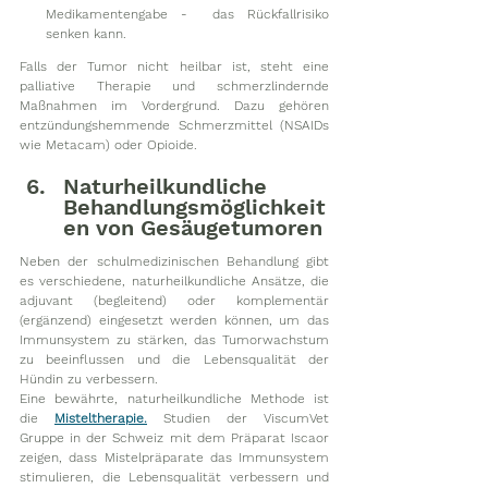
Medikamentengabe -  das Rückfallrisiko 
senken kann. 
Falls der Tumor nicht heilbar ist, steht eine 
palliative Therapie und schmerzlindernde 
Maßnahmen im Vordergrund. Dazu gehören 
entzündungshemmende Schmerzmittel (NSAIDs 
wie Metacam) oder Opioide.
Naturheilkundliche 
Behandlungsmöglichkeit
en von Gesäugetumoren 
Neben der schulmedizinischen Behandlung gibt 
es verschiedene, naturheilkundliche Ansätze, die 
adjuvant (begleitend) oder komplementär 
(ergänzend) eingesetzt werden können, um das 
Immunsystem zu stärken, das Tumorwachstum 
zu beeinflussen und die Lebensqualität der 
Hündin zu verbessern.
Eine bewährte, naturheilkundliche Methode ist 
die 
Misteltherapie.
Studien der ViscumVet 
Gruppe in der Schweiz mit dem Präparat Iscaor 
zeigen, dass Mistelpräparate das Immunsystem 
stimulieren, die Lebensqualität verbessern und 