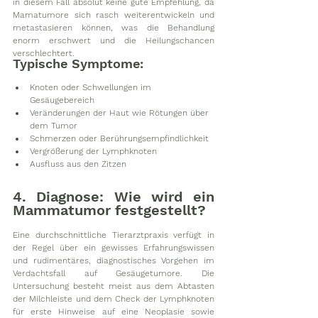
in diesem Fall absolut keine gute Empfehlung, da 
Mamatumore sich rasch weiterentwickeln und 
metastasieren können, was die Behandlung 
enorm erschwert und die Heilungschancen 
verschlechtert.
Typische Symptome:
Knoten oder Schwellungen im 
Gesäugebereich
Veränderungen der Haut wie Rötungen über 
dem Tumor 
Schmerzen oder Berührungsempfindlichkeit
Vergrößerung der Lymphknoten
Ausfluss aus den Zitzen
4. Diagnose: Wie wird ein 
Mammatumor festgestellt?
Eine durchschnittliche Tierarztpraxis verfügt in 
der Regel über ein gewisses Erfahrungswissen 
und rudimentäres, diagnostisches Vorgehen im 
Verdachtsfall auf Gesäugetumore. Die 
Untersuchung besteht meist aus dem Abtasten 
der Milchleiste und dem Check der Lymphknoten 
für erste Hinweise auf eine Neoplasie sowie 