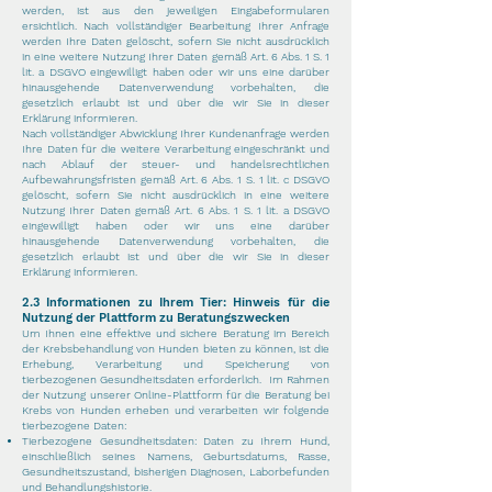
werden, ist aus den jeweiligen Eingabeformularen
ersichtlich. Nach vollständiger Bearbeitung Ihrer Anfrage
werden Ihre Daten gelöscht, sofern Sie nicht ausdrücklich
in eine weitere Nutzung Ihrer Daten gemäß Art. 6 Abs. 1 S. 1
lit. a DSGVO eingewilligt haben oder wir uns eine darüber
hinausgehende Datenverwendung vorbehalten, die
gesetzlich erlaubt ist und über die wir Sie in dieser
Erklärung informieren.
Nach vollständiger Abwicklung Ihrer Kundenanfrage werden
Ihre Daten für die weitere Verarbeitung eingeschränkt und
nach Ablauf der steuer- und handelsrechtlichen
Aufbewahrungsfristen gemäß Art. 6 Abs. 1 S. 1 lit. c DSGVO
gelöscht, sofern Sie nicht ausdrücklich in eine weitere
Nutzung Ihrer Daten gemäß Art. 6 Abs. 1 S. 1 lit. a DSGVO
eingewilligt haben oder wir uns eine darüber
hinausgehende Datenverwendung vorbehalten, die
gesetzlich erlaubt ist und über die wir Sie in dieser
Erklärung informieren.
2.3 Informationen zu Ihrem Tier: Hinweis für die
Nutzung der Plattform zu Beratungszwecken
Um Ihnen eine effektive und sichere Beratung im Bereich
der Krebsbehandlung von Hunden bieten zu können, ist die
Erhebung, Verarbeitung und Speicherung von
tierbezogenen Gesundheitsdaten erforderlich.
Im Rahmen
der Nutzung unserer Online-Plattform für die Beratung bei
Krebs von Hunden erheben und verarbeiten wir folgende
tierbezogene Daten:
Tierbezogene Gesundheitsdaten: Daten zu Ihrem Hund,
einschließlich seines Namens, Geburtsdatums, Rasse,
Gesundheitszustand, bisherigen Diagnosen, Laborbefunden
und Behandlungshistorie.