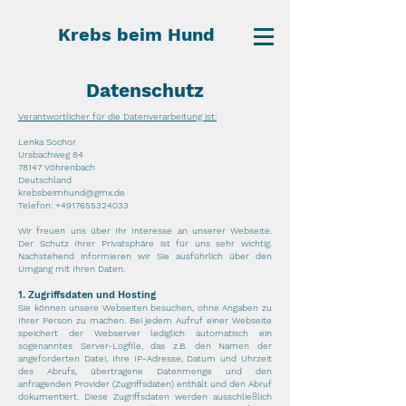
Krebs beim Hund
Datenschutz
Verantwortlicher für die Datenverarbeitung ist:
Lenka Sochor
Ursbachweg 84
78147 Vöhrenbach
Deutschland
krebsbeimhund@gmx.de
Telefon:
+4917655324033
Wir freuen uns über Ihr Interesse an unserer Webseite.
Der Schutz Ihrer Privatsphäre ist für uns sehr wichtig.
Nachstehend informieren wir Sie ausführlich über den
Umgang mit Ihren Daten.
1. Zugriffsdaten und Hosting
Sie können unsere Webseiten besuchen, ohne Angaben zu
Ihrer Person zu machen. Bei jedem Aufruf einer Webseite
speichert der Webserver lediglich automatisch ein
sogenanntes Server-Logfile, das z.B. den Namen der
angeforderten Datei, Ihre IP-Adresse, Datum und Uhrzeit
des Abrufs, übertragene Datenmenge und den
anfragenden Provider (Zugriffsdaten) enthält und den Abruf
dokumentiert. Diese Zugriffsdaten werden ausschließlich