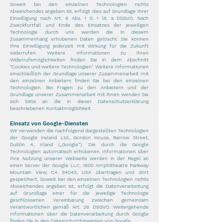
Soweit bei den einzelnen Technologien nichts
Abweichendes angeben ist, erfolgt dies auf Grundlage Ihrer
Einwilligung nach Art. 6 Abs. 1 S. 1 lit. a DSGVO. Nach
Zweckfortfall und Ende des Einsatzes der jeweiligen
Technologie durch uns werden die in diesem
Zusammenhang erhobenen Daten gelöscht. Sie können
Ihre Einwilligung jederzeit mit Wirkung für die Zukunft
widerrufen. Weitere Informationen zu Ihren
Widerrufsmöglichkeiten finden Sie in dem Abschnitt
"Cookies und weitere Technologien". Weitere Informationen
einschließlich der Grundlage unserer Zusammenarbeit mit
den einzelnen Anbietern finden Sie bei den einzelnen
Technologien. Bei Fragen zu den Anbietern und der
Grundlage unserer Zusammenarbeit mit ihnen wenden Sie
sich bitte an die in dieser Datenschutzerklärung
beschriebenen Kontaktmöglichkeit.
Einsatz von Google-Diensten
Wir verwenden die nachfolgend dargestellten Technologien
der Google Ireland Ltd., Gordon House, Barrow Street,
Dublin 4, Irland („Google“). Die durch die Google
Technologien automatisch erhobenen Informationen über
Ihre Nutzung unserer Webseite werden in der Regel an
einen Server der Google LLC, 1600 Amphitheatre Parkway
Mountain View, CA 94043, USA übertragen und dort
gespeichert. Soweit bei den einzelnen Technologien nichts
Abweichendes angeben ist, erfolgt die Datenverarbeitung
auf Grundlage einer für die jeweilige Technologie
geschlossenen Vereinbarung zwischen gemeinsam
Verantwortlichen gemäß Art. 26 DSGVO. Weitergehende
Informationen über die Datenverarbeitung durch Google
finden Sie in den
Datenschutzhinweisen von Google
.