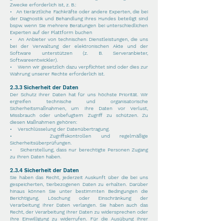
Zwecke erforderlich ist, z. B.:
• An tierärztliche Fachkräfte oder andere Experten, die bei
der Diagnostik und Behandlung Ihres Hundes beteiligt sind
bspw. wenn Sie mehrere Beratungen bei unterschiedlichen
Experten auf der Plattform buchen
• An Anbieter von technischen Dienstleistungen, die uns
bei der Verwaltung der elektronischen Akte und der
Software unterstützen (z. B. Serveranbieter,
Softwareentwickler).
• Wenn wir gesetzlich dazu verpflichtet sind oder dies zur
Wahrung unserer Rechte erforderlich ist.
2.3.3 Sicherheit der
Daten
Der Schutz Ihrer Daten hat für uns höchste Priorität. Wir
ergreifen technische und organisatorische
Sicherheitsmaßnahmen, um Ihre Daten vor Verlust,
Missbrauch oder unbefugtem Zugriff zu schützen. Zu
diesen Maßnahmen gehören:
• Verschlüsselung der Datenübertragung.
• Zugriffskontrollen und regelmäßige
Sicherheitsüberprüfungen.
• Sicherstellung, dass nur berechtigte Personen Zugang
zu Ihren Daten haben.
2.3.4 Sicherheit der
Daten
Sie haben das Recht, jederzeit Auskunft über die bei uns
gespeicherten, tierbezogenen Daten zu erhalten. Darüber
hinaus können Sie unter bestimmten Bedingungen die
Berichtigung, Löschung oder Einschränkung der
Verarbeitung Ihrer Daten verlangen. Sie haben auch das
Recht, der Verarbeitung Ihrer Daten zu widersprechen oder
Ihre Einwilligung zu widerrufen. Für die Ausübung Ihrer