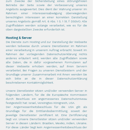
zum Zwecke der Sicherstellung eines störungsfreien
Betriebs der Seite sowie der Verbesserung unseres
Angebots ausgewertet. Dies dient der Wahrung unserer im
Rahmen einer Interessensabwägung überwiegenden
berechtigten Interessen an einer korrekten Darstellung
unseres Angebots gemäß Art. 6 Abs. 1 S. 1 lit. f DSGVO. Alle
Zugriffsdaten werden solange verarbeitet, wie es für die
oben dargestellten Zwecke erforderlich ist.
Hosting & Server
Die Dienste zum Hosting und zur Darstellung der Webseite
werden teilweise durch unsere Dienstleister im Rahmen
einer Verarbeitung in unserem Auftrag erbracht. Soweit im
Rahmen der vorliegenden Datenschutzerklärung nichts
anderes erläutert wird, werden alle Zugriffsdaten sowie
alle Daten, die in dafür vorgesehenen Formularen auf
dieser Webseite erhoben werden, auf ihren Servern
verarbeitet. Bei Fragen zu unseren Dienstleistern und der
Grundlage unserer Zusammenarbeit mit ihnen wenden Sie
sich bitte an die in dieser Datenschutzerklärung
beschriebenen Kontaktmöglichkeit.
Unsere Dienstleister sitzen und/oder verwenden Server in
folgenden Ländern, für die die Europäische Kommission
durch Beschluss ein angemessenes Datenschutzniveau
festgestellt hat: Israel, Vereinigtes Königreich, USA.
Der Angemessenheitsbeschluss für die USA gilt als
Grundlage für die Drittlandsübermittlung, soweit der
jeweilige Dienstleister zertifiziert ist. Eine Zertifizierung
liegt vor. Unsere Dienstleister sitzen und/oder verwenden
Server in diesen Ländern: Brasilien, Mexiko, Indien, Ukraine.
Für diese Länder liegt kein Angemessenheitsbeschluss der