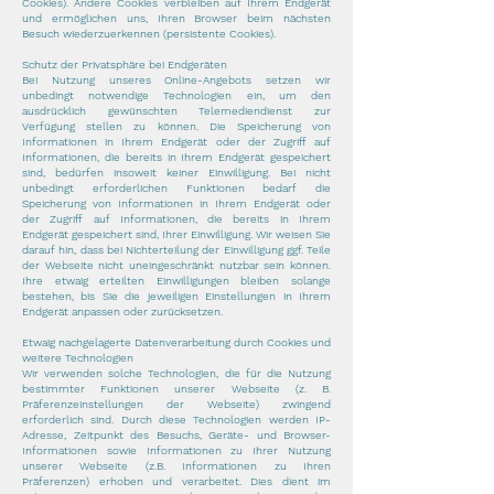
Cookies). Andere Cookies verbleiben auf Ihrem Endgerät
und ermöglichen uns, Ihren Browser beim nächsten
Besuch wiederzuerkennen (persistente Cookies).
Schutz der Privatsphäre bei Endgeräten
Bei Nutzung unseres Online-Angebots setzen wir
unbedingt notwendige Technologien ein, um den
ausdrücklich gewünschten Telemediendienst zur
Verfügung stellen zu können. Die Speicherung von
Informationen in Ihrem Endgerät oder der Zugriff auf
Informationen, die bereits in Ihrem Endgerät gespeichert
sind, bedürfen insoweit keiner Einwilligung. Bei nicht
unbedingt erforderlichen Funktionen bedarf die
Speicherung von Informationen in Ihrem Endgerät oder
der Zugriff auf Informationen, die bereits in Ihrem
Endgerät gespeichert sind, Ihrer Einwilligung. Wir weisen Sie
darauf hin, dass bei Nichterteilung der Einwilligung ggf. Teile
der Webseite nicht uneingeschränkt nutzbar sein können.
Ihre etwaig erteilten Einwilligungen bleiben solange
bestehen, bis Sie die jeweiligen Einstellungen in Ihrem
Endgerät anpassen oder zurücksetzen.
Etwaig nachgelagerte Datenverarbeitung durch Cookies und
weitere Technologien
Wir verwenden solche Technologien, die für die Nutzung
bestimmter Funktionen unserer Webseite (z. B.
Präferenzeinstellungen der Webseite) zwingend
erforderlich sind. Durch diese Technologien werden IP-
Adresse, Zeitpunkt des Besuchs, Geräte- und Browser-
Informationen sowie Informationen zu Ihrer Nutzung
unserer Webseite (z.B. Informationen zu Ihren
Präferenzen) erhoben und verarbeitet. Dies dient im