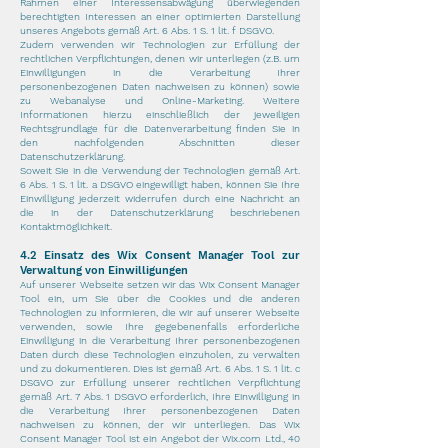
Rahmen einer Interessensabwägung überwiegenden
berechtigten Interessen an einer optimierten Darstellung
unseres Angebots gemäß Art. 6 Abs. 1 S. 1 lit. f DSGVO.
Zudem verwenden wir Technologien zur Erfüllung der
rechtlichen Verpflichtungen, denen wir unterliegen (z.B. um
Einwilligungen in die Verarbeitung Ihrer
personenbezogenen Daten nachweisen zu können) sowie
zu Webanalyse und Online-Marketing. Weitere
Informationen hierzu einschließlich der jeweiligen
Rechtsgrundlage für die Datenverarbeitung finden Sie in
den nachfolgenden Abschnitten dieser
Datenschutzerklärung.
Soweit Sie in die Verwendung der Technologien gemäß Art.
6 Abs. 1 S. 1 lit. a DSGVO eingewilligt haben, können Sie Ihre
Einwilligung jederzeit widerrufen durch eine Nachricht an
die in der Datenschutzerklärung beschriebenen
Kontaktmöglichkeit.
4.2 Einsatz des Wix Consent Manager Tool zur
Verwaltung von Einwilligungen
Auf unserer Webseite setzen wir das Wix Consent Manager
Tool ein, um Sie über die Cookies und die anderen
Technologien zu informieren, die wir auf unserer Webseite
verwenden, sowie Ihre gegebenenfalls erforderliche
Einwilligung in die Verarbeitung Ihrer personenbezogenen
Daten durch diese Technologien einzuholen, zu verwalten
und zu dokumentieren. Dies ist gemäß Art. 6 Abs. 1 S. 1 lit. c
DSGVO zur Erfüllung unserer rechtlichen Verpflichtung
gemäß Art. 7 Abs. 1 DSGVO erforderlich, Ihre Einwilligung in
die Verarbeitung Ihrer personenbezogenen Daten
nachweisen zu können, der wir unterliegen. Das Wix
Consent Manager Tool ist ein Angebot der Wix.com Ltd., 40