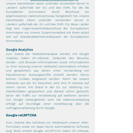
Unsere Dienstleister sitzen und/oder verwenden Server in
Ländern außerhalb der EU und des EWR, für die die
Europäische Kommission durch Beschluss ein
angemessenes Datenschutzniveau festgestellt hat. Unsere
Dienstleister sitzen und/oder verwenden Server in
Ländern außerhalb der EU und des EWR. Für diese Länder
liegt kein Angemessenheitsbeschluss der Europäischen
Kommission vor. Unsere Zusammenarbeit mit ihnen stützt
sich auf Standarddatenschutzklauseln der Europäischen
Kommission.
Google Analytics
Zum Zweck der Webseitenanalyse werden mit Google
Analytics Daten (IP-Adresse, Zeitpunkt des Besuchs,
Geräte- und Browser-Informationen sowie Informationen
zu Ihrer Nutzung unserer Webseite) automatisch erhoben
und gespeichert, aus denen unter Verwendung von
Pseudonymen Nutzungsprofile erstellt werden. Hierzu
können Cookies eingesetzt werden. Wenn Sie unsere
Webseite aus der EU besuchen, wird Ihre IP-Adresse auf
einem Server mit Stand in der EU zur Ableitung von
Standortdaten gespeichert und danach sofort gelöscht,
bevor der Traffic zur Verarbeitung auf weiteren Servern
von Google weitergeleitet wird. Die Datenverarbeitung
erfolgt auf Grundlage einer Vereinbarung über die
Auftragsverarbeitung durch Google.
Google reCAPTCHA
Zum Zwecke des Schutzes vor Missbrauch unserer Web-
Formulare sowie vor Spam durch automatisierte Software
(sog. Bots) erhebt Google reCAPTCHA Daten (IP-Adresse,