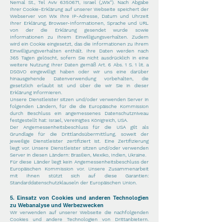
Nemal St., Tel Aviv
6350671
, Israel („Wix“). Nach Abgabe
Ihrer Cookie-Erklärung auf unserer Webseite speichert der
Webserver von Wix Ihre IP-Adresse, Datum und Uhrzeit
Ihrer Erklärung, Browser-Informationen, Sprache und URL
von der die Erklärung gesendet wurde sowie
Informationen zu Ihrem Einwilligungsverhalten. Zudem
wird ein Cookie eingesetzt, das die Informationen zu Ihrem
Einwilligungsverhalten enthält. Ihre Daten werden nach
365 Tagen gelöscht, sofern Sie nicht ausdrücklich in eine
weitere Nutzung Ihrer Daten gemäß Art. 6 Abs. 1 S. 1 lit. a
DSGVO eingewilligt haben oder wir uns eine darüber
hinausgehende Datenverwendung vorbehalten, die
gesetzlich erlaubt ist und über die wir Sie in dieser
Erklärung informieren.
Unsere Dienstleister sitzen und/oder verwenden Server in
folgenden Ländern, für die die Europäische Kommission
durch Beschluss ein angemessenes Datenschutzniveau
festgestellt hat: Israel, Vereinigtes Königreich, USA.
Der Angemessenheitsbeschluss für die USA gilt als
Grundlage für die Drittlandsübermittlung, soweit der
jeweilige Dienstleister zertifiziert ist. Eine Zertifizierung
liegt vor. Unsere Dienstleister sitzen und/oder verwenden
Server in diesen Ländern: Brasilien, Mexiko, Indien, Ukraine.
Für diese Länder liegt kein Angemessenheitsbeschluss der
Europäischen Kommission vor. Unsere Zusammenarbeit
mit Ihnen stützt sich auf diese Garantien:
Standarddatenschutzklauseln der Europäischen Union.
5. Einsatz von Cookies und anderen Technologien
zu Webanalyse und Werbezwecken
Wir verwenden auf unserer Webseite die nachfolgenden
Cookies und andere Technologien von Drittanbietern.