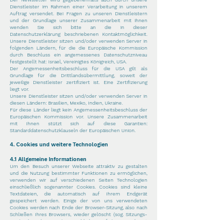
Dienstleister im Rahmen einer Verarbeitung in unserem
Auftrag versendet. Bei Fragen zu unseren Dienstleistern
und der Grundlage unserer Zusammenarbeit mit ihnen
wenden Sie sich bitte an die in dieser
Datenschutzerklärung beschriebenen Kontaktmöglichkeit.
Unsere Dienstleister sitzen und/oder verwenden Server in
folgenden Ländern, für die die Europäische Kommission
durch Beschluss ein angemessenes Datenschutzniveau
festgestellt hat: Israel, Vereinigtes Königreich, USA.
Der Angemessenheitsbeschluss für die USA gilt als
Grundlage für die Drittlandsübermittlung, soweit der
jeweilige Dienstleister zertifiziert ist. Eine Zertifizierung
liegt vor.
Unsere Dienstleister sitzen und/oder verwenden Server in
diesen Ländern: Brasilien, Mexiko, Indien, Ukraine.
Für diese Länder liegt kein Angemessenheitsbeschluss der
Europäischen Kommission vor. Unsere Zusammenarbeit
mit Ihnen stützt sich auf diese Garantien:
Standarddatenschutzklauseln der Europäischen Union.
4. Cookies und weitere Technologien
4.1 Allgemeine Informationen
Um den Besuch unserer Webseite attraktiv zu gestalten
und die Nutzung bestimmter Funktionen zu ermöglichen,
verwenden wir auf verschiedenen Seiten Technologien
einschließlich sogenannter Cookies. Cookies sind kleine
Textdateien, die automatisch auf Ihrem Endgerät
gespeichert werden. Einige der von uns verwendeten
Cookies werden nach Ende der Browser-Sitzung, also nach
Schließen Ihres Browsers, wieder gelöscht (sog. Sitzungs-