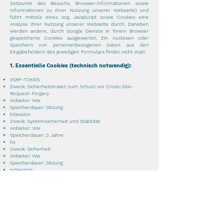
Zeitpunkt des Besuchs, Browser-Informationen sowie
Informationen zu Ihrer Nutzung unserer Webseite) und
führt mittels eines sog. JavaScript sowie Cookies eine
Analyse Ihrer Nutzung unserer Webseite durch. Daneben
werden andere, durch Google Dienste in Ihrem Browser
gespeicherte Cookies ausgewertet. Ein Auslesen oder
Speichern von personenbezogenen Daten aus den
Eingabefeldern des jeweiligen Formulars findet nicht statt.
1. Essentielle Cookies (technisch notwendig):
XSRF-TOKEN
Zweck: Sicherheitstoken zum Schutz vor Cross-Site-
Request-Forgery
Anbieter: Wix
Speicherdauer: Sitzung
bSession
Zweck: Systemsicherheit und Stabilität
Anbieter: Wix
Speicherdauer: 2 Jahre
hs
Zweck: Sicherheit
Anbieter: Wix
Speicherdauer: Sitzung
svSession
Zweck: Authentifizierung und Website-Funktionalität
Anbieter: Wix
Speicherdauer: 2 Jahre
2. Analyse-Cookies:
_ga