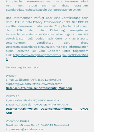
Europäischen Kommission vor. Unsere Zusammenarbeit
mit Ihnen stützt sich auf diese Garantien:
Standarddatenschutzklauseln der Europäischen Union.
Das Unternehmen verfügt über eine Zertifizierung nach
dem „EU-US Data Privacy Framework“ (DPF). Der DPF ist
ein Übereinkommen zwischen der Europäischen Union und
den USA, der die Einhaltung europäischer
Datenschutzstandards bei Datenverarbeitungen in den USA
gewährleisten soll. Jedes nach dem DPF zertifizierte
Unternehmen verpflichtet sich, diese
Datenschutzstandards einzuhalten. Weitere Informationen
hierzu erhalten Sie vom Anbieter unter folgendem
Link:
https://www.dataprivacyframework.gov/participant/562
6
.
Die Hosting Partner sind:
Wix.com
5 Rue Guillaume Kroll, 1882 Luxemburg
support@wix.com
,
https://www.wix.com/
Datenschutzhinweise: Datenschutz | Wix.com
IONOS SE
Elgendorfer Straße 57, 56410 Montabaur
E-Mail-Adresse der IONOS SE:
info@ionos.de
Datenschutzhinweise:
Datenschutzerklärung - IONOS
AGB
Vodafone GmbH
Ferdinand-Braun-Platz 1, D-40549 Düsseldorf
impressum@vodafone.com