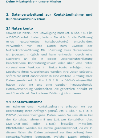
Deine Privatsphäre – unsere Mission
2. Datenverarbeitung zur Kontaktaufnahme und
Kundenkommunikation
2.1 Nutzerkonto
Soweit Sie hierzu Ihre Einwilligung nach Art. 6 Abs. 1 S. 1 lit.
a DSGVO erteilt haben, indem Sie sich für die Eröffnung
eines Nutzerkontos (Mitgliedskonto) entscheiden,
verwenden wir Ihre Daten zum Zwecke der
Nutzerkontoeröffnung. Die Löschung Ihres Nutzerkontos
ist jederzeit möglich und kann entweder durch eine
Nachricht an die in dieser Datenschutzerklärung
beschriebene Kontaktmöglichkeit oder über eine dafür
vorgesehene Funktion im Nutzerkonto erfolgen. Nach
Löschung Ihres Nutzerkontos werden Ihre Daten gelöscht,
sofern Sie nicht ausdrücklich in eine weitere Nutzung Ihrer
Daten gemäß Art. 6 Abs. 1 S. 1 lit. a DSGVO eingewilligt
haben oder wir uns eine darüber hinausgehende
Datenverwendung vorbehalten, die gesetzlich erlaubt ist
und über die wir Sie in dieser Erklärung informieren.
2.2 Kontaktaufnahme
Im Rahmen einer Kontaktaufnahme erheben wir zur
Bearbeitung Ihrer Anfragen gemäß Art. 6 Abs. 1 S. 1 lit. b
DSGVO personenbezogene Daten, wenn Sie uns diese bei
der Kontaktaufnahme mit uns (z.B. per Kontaktformular,
Live-Chat-Tool oder E-Mail) freiwillig mitteilen.
Pflichtfelder werden als solche gekennzeichnet, da wir in
diesen Fällen die Daten zwingend zur Bearbeitung Ihrer
Kontaktaufnahme benötigen. Welche Daten erhoben