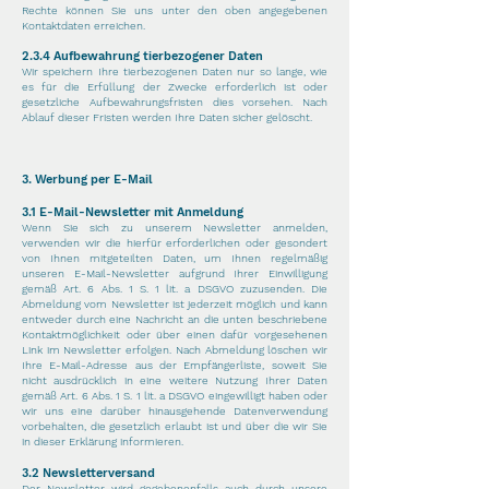
Rechte können Sie uns unter den oben angegebenen
Kontaktdaten erreichen.
2.3.4
Aufbewahrung tierbezogener Daten
Wir speichern Ihre tierbezogenen Daten nur so lange, wie
es für die Erfüllung der Zwecke erforderlich ist oder
gesetzliche Aufbewahrungsfristen dies vorsehen. Nach
Ablauf dieser Fristen werden Ihre Daten sicher gelöscht.
3. Werbung per E-Mail
3.1 E-Mail-Newsletter mit Anmeldung
Wenn Sie sich zu unserem Newsletter anmelden,
verwenden wir die hierfür erforderlichen oder gesondert
von Ihnen mitgeteilten Daten, um Ihnen regelmäßig
unseren E-Mail-Newsletter aufgrund Ihrer Einwilligung
gemäß Art. 6 Abs. 1 S. 1 lit. a DSGVO zuzusenden. Die
Abmeldung vom Newsletter ist jederzeit möglich und kann
entweder durch eine Nachricht an die unten beschriebene
Kontaktmöglichkeit oder über einen dafür vorgesehenen
Link im Newsletter erfolgen. Nach Abmeldung löschen wir
Ihre E-Mail-Adresse aus der Empfängerliste, soweit Sie
nicht ausdrücklich in eine weitere Nutzung Ihrer Daten
gemäß Art. 6 Abs. 1 S. 1 lit. a DSGVO eingewilligt haben oder
wir uns eine darüber hinausgehende Datenverwendung
vorbehalten, die gesetzlich erlaubt ist und über die wir Sie
in dieser Erklärung informieren.
3.2 Newsletterversand
Der Newsletter wird gegebenenfalls auch durch unsere