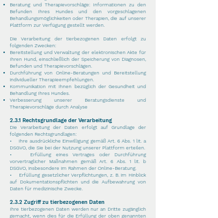
Beratung und Therapievorschläge: Informationen zu den
Befunden Ihres Hundes und den vorgeschlagenen
Behandlungsmöglichkeiten oder Therapien, die auf unserer
Plattform zur Verfügung gestellt werden.
Die Verarbeitung der tierbezogenen Daten erfolgt zu
folgenden Zwecken:
Bereitstellung und Verwaltung der elektronischen Akte für
Ihren Hund, einschließlich der Speicherung von Diagnosen,
Befunden und Therapievorschlägen.
Durchführung von Online-Beratungen und Bereitstellung
individueller Therapieempfehlungen.
Kommunikation mit Ihnen bezüglich der Gesundheit und
Behandlung Ihres Hundes.
Verbesserung unserer Beratungsdienste und
Therapievorschläge durch Analyse
2.3.1 Rechtsgrundlage der Verarbeitung
Die Verarbeitung der Daten erfolgt auf Grundlage der
folgenden Rechtsgrundlagen:
• Ihre ausdrückliche Einwilligung gemäß Art. 6 Abs. 1 lit. a
DSGVO, die Sie bei der Nutzung unserer Plattform erteilen.
• Erfüllung eines Vertrages oder Durchführung
vorvertraglicher Maßnahmen gemäß Art. 6 Abs. 1 lit. b
DSGVO, insbesondere im Rahmen der Online-Beratung.
• Erfüllung gesetzlicher Verpflichtungen, z. B. im Hinblick
auf Dokumentationspflichten und die Aufbewahrung von
Daten für medizinische Zwecke.
2.3.2 Zugriff zu tierbezogenen Daten
Ihre tierbezogenen Daten werden nur an Dritte zugänglich
gemacht, wenn dies für die Erfüllung der oben genannten