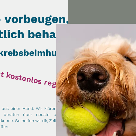
 vorbeugen,
tlich behandeln
rebsbeimhund.com
t kostenlos registrieren!
 aus einer Hand. Wir klären medizinische
nd beraten über neuste und bewährte
ilkunde. So
helfen wir dir, Zeit und Aufwand
ffen.