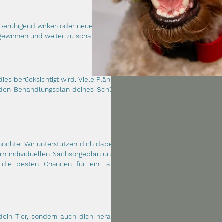
n beruhigend wirken oder neue Perspektiven
u gewinnen und weiter zu schauen.
ies berücksichtigt wird. Viele Pläne sind gut
den Behandlungsplan deines Schützlings in
öchte. Wir unterstützen dich dabei, die Zeit
em individuellen Nachsorgeplan und unserer
r die besten Chancen für ein langes und
dein Tier, sondern auch dich herausfordert.