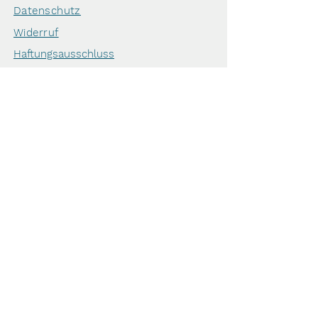
Datenschutz
Widerruf
Haftungsausschluss
IMPRESSUM
Shop
Geschenkgutschein
Zahlung & Versand
Krebs beim Hund
Veranstaltungen
Mitglieder
Tierärzte & Tierarztpraxen
Kooperationen:
Kostenloses Informationsgespräch