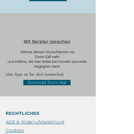
Mit Berater sprechen
Nehme deinen Wunschtermin via
Zoom-Call wahr
und erfahre, wie man Krebs bei Hunden souverän
begegnen kann
(die App ist für dich kostenlos)
download Zoom App
RECHTLICHES
AGB & Widerrufsbelehrung
Cookies