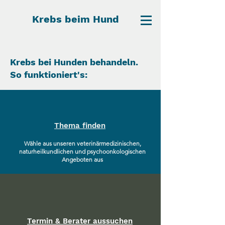
Krebs beim Hund
Krebs bei Hunden behandeln.
So funktioniert's:
So kannst du eine Beratung zur
Krebstherapie aus Tiermedizin,
Naturheilkunde, Fütterung oder ein
persönliches 1:1 Coaching in Anspruch
nehmen.
Thema finden
Wähle aus unseren veterinärmedizinischen,
naturheilkundlichen und psychoonkologischen
Angeboten aus
Termin & Berater aussuchen