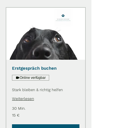
Erstgespräch buchen
Online verfügbar
Stark bleiben & richtig helfen
Weiterlesen
30 Min.
15
15 €
Euro