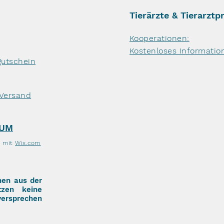
Tierärzte & Tierarztp
Kooperationen:
Kostenloses Informatio
utschein
 Versand
SUM
t mit
Wix.com
nen aus der
tzen keine
versprechen