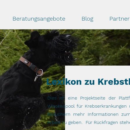
Beratungsangebote
Blog
Partner
Lexikon zu Krebst
Dies ist eine Projektseite der Pla
Wissenspool für Krebserkrankungen 
Besuchern mehr Informationen zu
Arbeit zu geben.
Für Rückfragen steh