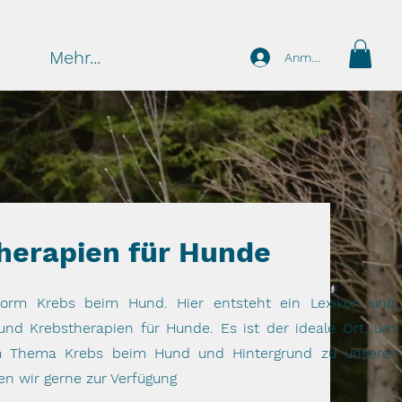
Mehr...
Anmelden
herapien für Hunde
ttform Krebs beim Hund. Hier entsteht ein Lexikon und
und Krebstherapien für Hunde. Es ist der ideale Ort, um
m Thema Krebs beim Hund und Hintergrund zu unserer
en wir gerne zur Verfügung