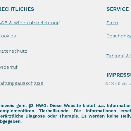
RECHTLICHES
SERVICE
AGB & Widerrufsbelehrung
Shop
Cookies
Geschenkg
Datenschutz
Zahlung &
Widerruf
IMPRES
aftungsausschluss
©2024 Erstell
inweis gem. §3 HWG: Diese Website bietet u.a. Informatio
omplementären Tierheilkunde. Die Informationen erse
ierärztliche Diagnose oder Therapie. Es werden keine Heil
bgegeben.