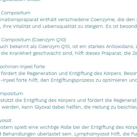
e Compositum
nationspräparat enthält verschiedene Coenzyme, die den E
, ihre Vitalität und Lebensqualität zu steigern. Es ist bes
n Compositum (Coenzym Q10)
uch bekannt als Coenzym Q10, ist ein starkes Antioxidans, 
 die Krankheit geschwächt sind, hilft dieses Präparat, die
ochinon-Injeel forte
l fördert die Regeneration und Entgiftung des Körpers. Beso
Injeel forte hilft, den Entgiftungsprozess zu optimieren u
Compositum
rstützt die Entgiftung des Körpers und fördert die Regen
werden, kann Glyoxal dabei helfen, die Heilung zu beschle
yosot
tem spielt eine wichtige Rolle bei der Entgiftung des Körp
Behandlungen überlastet sein. Lymphomyosot hilft, die Fu