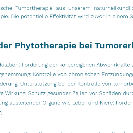
ogische Tumortherapie aus unserem naturheilkundl
pie. Die potentielle Effektivität wird zuvor in einem 
der Phytotherapie bei Tumore
ation: Förderung der körpereigenen Abwehrkräfte
shemmung: Kontrolle von chronischen Entzündung
derung: Unterstützung bei der Kontrolle von tumor
ve Wirkung: Schutz gesunder Zellen vor Schäden durc
ung ausleitender Organe wie Leber und Niere: Förd
g.