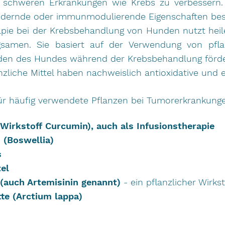
t schweren Erkrankungen wie Krebs zu verbessern.
ndernde oder immunmodulierende Eigenschaften bes
apie bei der Krebsbehandlung von Hunden nutzt he
gsamen. Sie basiert auf der Verwendung von pflan
den des Hundes während der Krebsbehandlung förd
anzliche Mittel haben nachweislich antioxidative u
für häufig verwendete Pflanzen bei Tumorerkrankung
Wirkstoff Curcumin), auch als Infusionstherapie
 (Boswellia)
s
el
 (auch Artemisinin genannt)
- ein pflanzlicher Wirk
te (Arctium lappa)