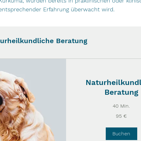
Kurkuma, wurden bereits in präklinischen oder klini
it entsprechender Erfahrung überwacht wird.
turheilkundliche Beratung
Naturheilkund
Beratung
40 Min.
95
95 €
Euro
Buchen