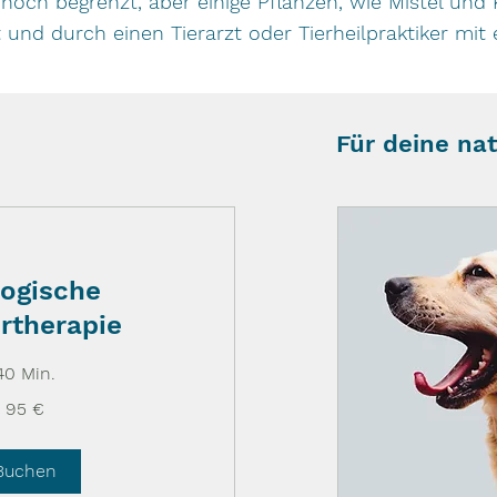
noch begrenzt, aber einige Pflanzen, wie Mistel und 
lgt und durch einen Tierarzt oder Tierheilpraktiker m
Für deine na
logische
rtherapie
40 Min.
95 €
Buchen