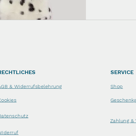
RECHTLICHES
SERVICE
AGB & Widerrufsbelehrung
Shop
Cookies
Geschenkg
Datenschutz
Zahlung &
Widerruf