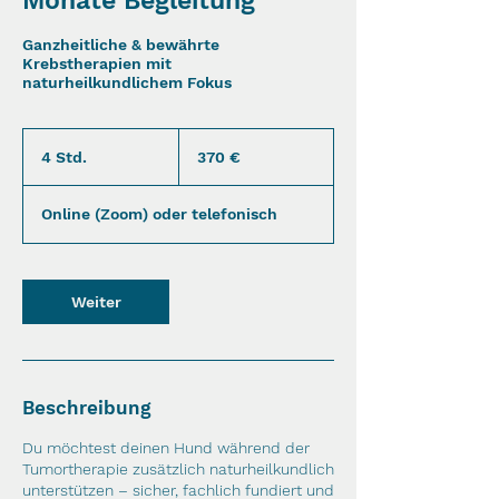
Monate Begleitung
Ganzheitliche & bewährte
Krebstherapien mit
naturheilkundlichem Fokus
370
Euro
4 Std.
4
370 €
S
t
Online (Zoom) oder telefonisch
d
.
Weiter
Beschreibung
Du möchtest deinen Hund während der
Tumortherapie zusätzlich naturheilkundlich
unterstützen – sicher, fachlich fundiert und