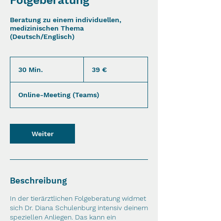
Folgeberatung
Beratung zu einem individuellen,
medizinischen Thema
(Deutsch/Englisch)
39
Euro
30 Min.
3
39 €
0
M
Online-Meeting (Teams)
i
n
.
Weiter
Beschreibung
In der tierärztlichen Folgeberatung widmet
sich Dr. Diana Schulenburg intensiv deinem
speziellen Anliegen. Das kann ein