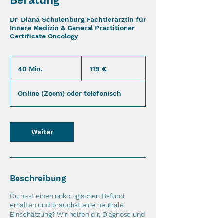
Beratung
Dr. Diana Schulenburg Fachtierärztin für
Innere Medizin & General Practitioner
Certificate Oncology
119
Euro
40 Min.
4
119 €
0
M
Online (Zoom) oder telefonisch
i
n
.
Weiter
Beschreibung
Du hast einen onkologischen Befund
erhalten und brauchst eine neutrale
Einschätzung? Wir helfen dir, Diagnose und