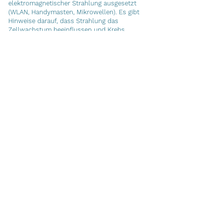
elektromagnetischer Strahlung ausgesetzt
(WLAN, Handymasten, Mikrowellen).
Es gibt
Hinweise darauf, dass Strahlung das
Zellwachstum beeinflussen und Krebs
fördern kann.
Besonders empfindlich sind
junge Tiere, ältere Hunde und Tiere mit
bestehender Immunschwäche.
Naturheilkundlicher Ansatz: Reduzierung der
Strahlungsbelastung durch weniger WLAN
z.B. Nachts ausschalten, keine Ruheplätze in
der Nähe von Routern.
5. Emotionale & energetische Faktoren
In der Naturheilkunde wird auch der seelische
Zustand als wichtiger Faktor gesehen:
Chronischer Stress z. B. Trennungsangst,
Konflikte in der Familie, Verlust eines
Besitzers, Über-/Unterforderung
Traumatische Erlebnisse z. B. Tierheim,
Misshandlung
Schmerzen und langwierige medizinische
Behandlungen
Akupunktur kann auch bei Tieren eingesetzt