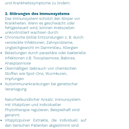
und Krankheitssymptome zu lindern.
2. Störungen des Immunsystems
Das Immunsystem schützt den Körper vor
Krankheiten. Wenn es geschwächt oder
fehlgesteuert wird, können Krebszellen
unkontrolliert wachsen durch:
Chronische (stille) Entzündungen z. B. durch
versteckte Infektionen, Zahnprobleme,
Ungleichgewicht im Darmmilieu, Allergien
Belastungen durch parasitäre oder bakterielle
Infektionen z.B. Toxoplasmose, Babiose,
Anasplasmose
Übermäßigen Gebrauch von chemischen
Stoffen wie Spot-Ons, Wurmkuren,
Impfungen
Autoimmunerkrankungen bei genetischer
Veranlagung
Naturheilkundlicher Ansatz: Immunsystem
mit Vitalpilzen und individueller
Phytotherapie regulieren.
Beispielhaft sind
genannt:
Vitalpilzpulver Extrakte, die individuell auf
den tierischen Patienten abgestimmt sind