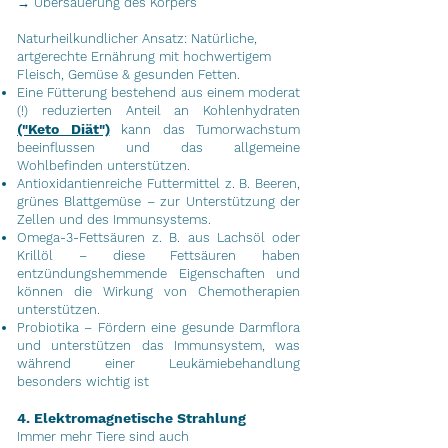
→ Übersäuerung des Körpers
Naturheilkundlicher Ansatz: Natürliche,
artgerechte Ernährung mit hochwertigem
Fleisch, Gemüse & gesunden Fetten.
Eine Fütterung bestehend aus einem moderat
(!) reduzierten Anteil an Kohlenhydraten
("Keto Diät")
kann das Tumorwachstum
beeinflussen und das allgemeine
Wohlbefinden unterstützen.
Antioxidantienreiche Futtermittel z. B. Beeren,
grünes Blattgemüse – zur Unterstützung der
Zellen und des Immunsystems.
Omega-3-Fettsäuren z. B. aus Lachsöl oder
Krillöl – diese Fettsäuren haben
entzündungshemmende Eigenschaften und
können die Wirkung von Chemotherapien
unterstützen.
Probiotika – Fördern eine gesunde Darmflora
und unterstützen das Immunsystem, was
während einer Leukämiebehandlung
besonders wichtig ist
4. Elektromagnetische Strahlung
Immer mehr Tiere sind auch