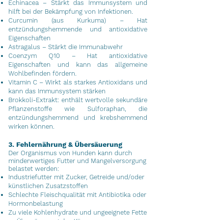
Echinacea – Stärkt das Immunsystem und
hilft bei der Bekämpfung von Infektionen.
Curcumin (aus Kurkuma) – Hat
entzündungshemmende und antioxidative
Eigenschaften
Astragalus – Stärkt die Immunabwehr
Coenzym Q10 – Hat antioxidative
Eigenschaften und kann das allgemeine
Wohlbefinden fördern.
Vitamin C – Wirkt als starkes Antioxidans und
kann das Immunsystem stärken
Brokkoli-Extrakt: enthält wertvolle sekundäre
Pflanzenstoffe wie Sulforaphan, die
entzündungshemmend und krebshemmend
wirken können.
3. Fehlernährung & Übersäuerung
Der Organismus von Hunden kann durch
minderwertiges Futter und Mangelversorgung
belastet werden:
Industriefutter mit Zucker, Getreide und/oder
künstlichen Zusatzstoffen
Schlechte Fleischqualität mit Antibiotika oder
Hormonbelastung
Zu viele Kohlenhydrate und ungeeignete Fette