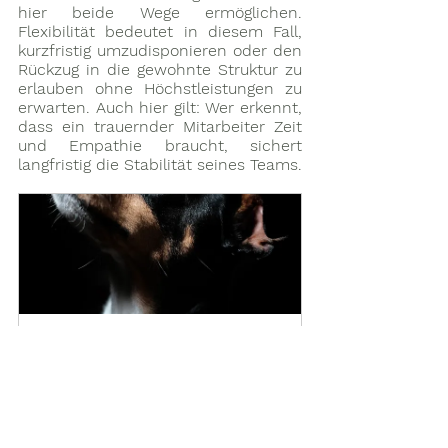
hier beide Wege ermöglichen. 
Flexibilität bedeutet in diesem Fall, 
kurzfristig umzudisponieren oder den 
Rückzug in die gewohnte Struktur zu 
erlauben ohne Höchstleistungen zu 
erwarten. Auch hier gilt: Wer erkennt, 
dass ein trauernder Mitarbeiter Zeit 
und Empathie braucht, sichert 
langfristig die Stabilität seines Teams.
Trauerbegleitung - 
Akutsprechstunde
€125.00
1 Std.
Jetzt buchen