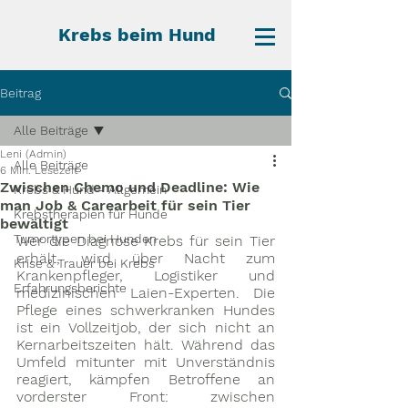
Krebs beim Hund
Beitrag
Alle Beiträge
Leni (Admin)
Alle Beiträge
6 Min. Lesezeit
Zwischen Chemo und Deadline: Wie
Krebs & Hund - Allgemein
man Job & Carearbeit für sein Tier
Krebstherapien für Hunde
bewältigt
Tumortypen bei Hunden
Wer die Diagnose Krebs für sein Tier 
erhält, wird über Nacht zum 
Krise & Trauer bei Krebs
Krankenpfleger, Logistiker und 
Erfahrungsberichte
medizinischen Laien-Experten. Die 
Pflege eines schwerkranken Hundes 
ist ein Vollzeitjob, der sich nicht an 
Kernarbeitszeiten hält. Während das 
Umfeld mitunter mit Unverständnis 
reagiert, kämpfen Betroffene an 
vorderster Front: zwischen 