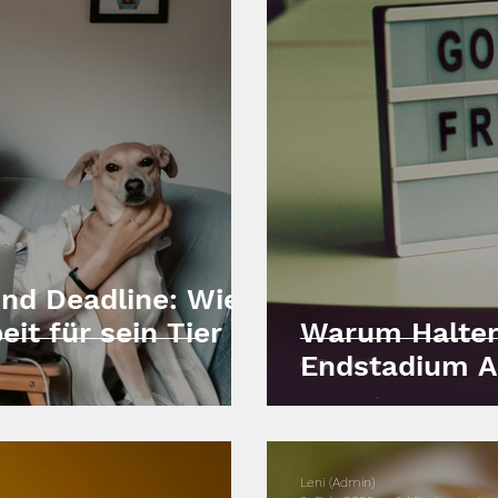
nd Deadline: Wie
it für sein Tier
Warum Halter
Endstadium A
Leni (Admin)