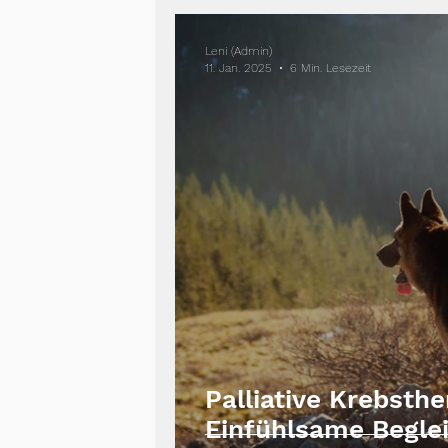
Leni (Admin)
11. Jan. 2025
6 Min. Lesezeit
Palliative Krebsth
Einfühlsame Beglei