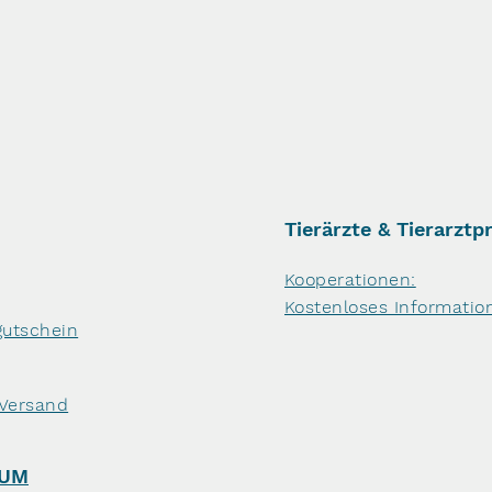
Tierärzte & Tierarztp
Kooperationen:
Kostenloses Informatio
utschein
 Versand
SUM