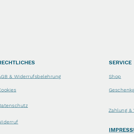
RECHTLICHES
SERVICE
AGB & Widerrufsbelehrung
Shop
Cookies
Geschenkg
Datenschutz
Zahlung &
Widerruf
IMPRES