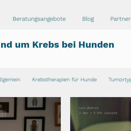
Beratungsangebote
Blog
Partner
und um Krebs bei Hunden
llgemein
Krebstherapien für Hunde
Tumorty
rfahrungsberichte
Leni (Admin)
2. Apr.
6 Min. Lesezeit