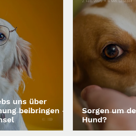
2. Feb. 2025
6 Min. Lesezeit
bs uns über
hung beibringen –
Sorgen um de
hsel
Hund?