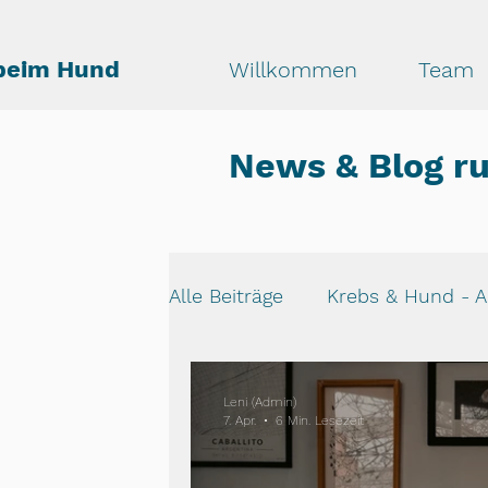
beim Hund
Willkommen
Team
News & Blog r
Alle Beiträge
Krebs & Hund - A
Krise & Trauer bei Krebs
E
Leni (Admin)
7. Apr.
6 Min. Lesezeit