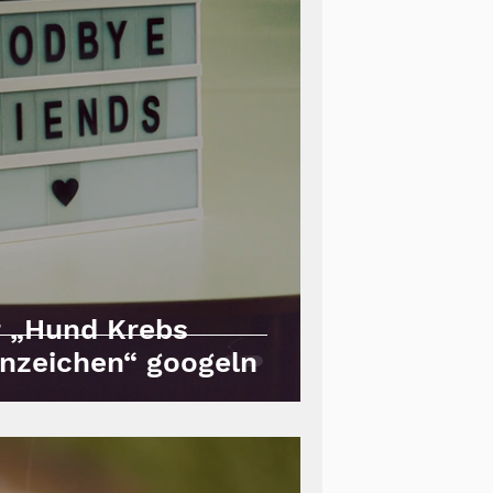
 „Hund Krebs
nzeichen“ googeln