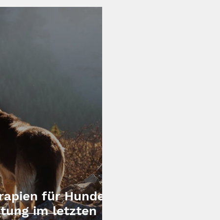
erapien für Hunde:
tung im letzten