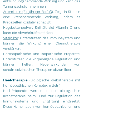
entzündungshemmende Wirkung und kann das
Tumorwachstum hemmen.
Artemisinin (Einjähriger Beifuß)
: Zeigt in Studien
eine krebshemmende Wirkung, indem es
Krebszellen oxidativ schädigt.
Hagebuttenpulver: Enthält viel Vitamin C und
kann die Abwehrkräfte stärken.
Vitalpilze
: Unterstützen das Immunsystem und
können die Wirkung einer Chemotherapie
verstärken.
Homöopathische und isopathische Präparate:
Unterstützen die körpereigene Regulation und
können helfen, Nebenwirkungen von
schulmedizinischen Therapien abzumildern.
Heel-Therapie
(Biologische Krebstherapie mit
homöopathischen Komplexmitteln)
Heel-Präparate werden in der biologischen
Krebstherapie beim Hund zur Regulation des
Immunsystems und Entgiftung eingesetzt.
Diese Kombination von homöopathischen und
biologischen Substanzen kann das
Wohlbefinden von Tieren mit