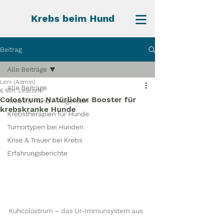
Krebs beim Hund
Beitrag
Alle Beiträge
Leni (Admin)
Alle Beiträge
6 Min. Lesezeit
Colostrum: Natürlicher Booster für
Krebs & Hund - Allgemein
krebskranke Hunde
Krebstherapien für Hunde
Tumortypen bei Hunden
Krise & Trauer bei Krebs
Erfahrungsberichte
Kuhcolostrum – das Ur-Immunsystem aus 