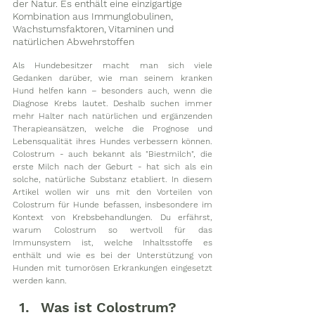
der Natur. Es enthält eine einzigartige 
Kombination aus Immunglobulinen, 
Wachstumsfaktoren, Vitaminen und 
natürlichen Abwehrstoffen
Als Hundebesitzer macht man sich viele 
Gedanken darüber, wie man seinem kranken 
Hund helfen kann – besonders auch, wenn die 
Diagnose Krebs lautet. Deshalb suchen immer 
mehr Halter nach natürlichen und ergänzenden 
Therapieansätzen, welche die Prognose und 
Lebensqualität ihres Hundes verbessern können. 
Colostrum - auch bekannt als "Biestmilch", die 
erste Milch nach der Geburt - hat sich als ein 
solche, natürliche Substanz etabliert. In diesem 
Artikel wollen wir uns mit den Vorteilen von 
Colostrum für Hunde befassen, insbesondere im 
Kontext von Krebsbehandlungen. Du erfährst, 
warum Colostrum so wertvoll für das 
Immunsystem ist, welche Inhaltsstoffe es 
enthält und wie es bei der Unterstützung von 
Hunden mit tumorösen Erkrankungen eingesetzt 
werden kann. 
Was ist Colostrum?