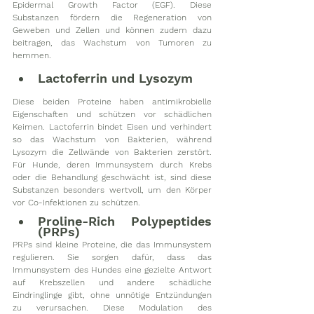
Epidermal Growth Factor (EGF). Diese 
Substanzen fördern die Regeneration von 
Geweben und Zellen und können zudem dazu 
beitragen, das Wachstum von Tumoren zu 
hemmen. 
Lactoferrin und Lysozym
Diese beiden Proteine haben antimikrobielle 
Eigenschaften und schützen vor schädlichen 
Keimen. Lactoferrin bindet Eisen und verhindert 
so das Wachstum von Bakterien, während 
Lysozym die Zellwände von Bakterien zerstört. 
Für Hunde, deren Immunsystem durch Krebs 
oder die Behandlung geschwächt ist, sind diese 
Substanzen besonders wertvoll, um den Körper 
vor Co-Infektionen zu schützen.
Proline-Rich Polypeptides 
(PRPs)
PRPs sind kleine Proteine, die das Immunsystem 
regulieren. Sie sorgen dafür, dass das 
Immunsystem des Hundes eine gezielte Antwort 
auf Krebszellen und andere schädliche 
Eindringlinge gibt, ohne unnötige Entzündungen 
zu verursachen. Diese Modulation des 