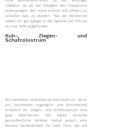
hohe IgG-Konzentration ist ein wichtiger 
Indikator, da sie die Fähigkeit des Colostrums 
widerspiegelt, den Hund schnell und effektiv zu 
schützen bzw. zu stärken. 
*Bei der Recherche 
haben wir IgG Spiegel in der Spanne von 15% bis 
zu max. 60% aufgefunden.
Kuh-, Ziegen- und 
Schafcolostrum
Am weitesten verbreitet ist Kuhcolostrum, da es 
am leichtesten zugänglich und kommerziell 
erhältlich ist. Ziegen- und Schafcolstrum sind 
gute Alternativen. Sie haben ähnliche 
gesundheitliche Vorteile, bieten jedoch eine 
bessere Verdaulichkeit für viele Tiere, die auf 