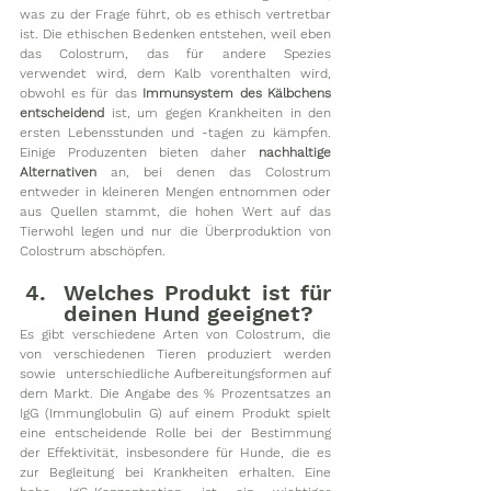
was zu der Frage führt, ob es ethisch vertretbar 
ist. Die ethischen Bedenken entstehen, weil eben 
das Colostrum, das für andere Spezies 
verwendet wird, dem Kalb vorenthalten wird, 
obwohl es für das 
Immunsystem des Kälbchens 
entscheidend
 ist, um gegen Krankheiten in den 
ersten Lebensstunden und -tagen zu kämpfen. 
Einige Produzenten bieten daher 
nachhaltige 
Alternativen
 an, bei denen das Colostrum 
entweder in kleineren Mengen entnommen oder 
aus Quellen stammt, die hohen Wert auf das 
Tierwohl legen und nur die Überproduktion von 
Colostrum abschöpfen.
Welches Produkt ist für 
deinen Hund geeignet?
Es gibt verschiedene Arten von Colostrum, die 
von verschiedenen Tieren produziert werden 
sowie  unterschiedliche Aufbereitungsformen auf 
dem Markt. Die Angabe des % Prozentsatzes an 
IgG (Immunglobulin G) auf einem Produkt spielt 
eine entscheidende Rolle bei der Bestimmung 
der Effektivität, insbesondere für Hunde, die es 
zur Begleitung bei Krankheiten erhalten. Eine 