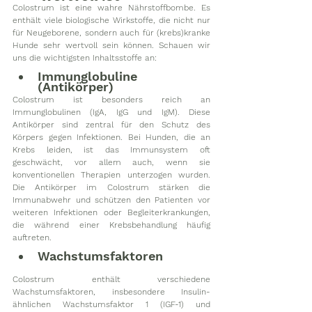
Colostrum ist eine wahre Nährstoffbombe. Es 
enthält viele biologische Wirkstoffe, die nicht nur 
für Neugeborene, sondern auch für (krebs)kranke 
Hunde sehr wertvoll sein können. Schauen wir 
uns die wichtigsten Inhaltsstoffe an:
Immunglobuline 
(Antikörper)
Colostrum ist besonders reich an 
Immunglobulinen (IgA, IgG und IgM). Diese 
Antikörper sind zentral für den Schutz des 
Körpers gegen Infektionen. Bei Hunden, die an 
Krebs leiden, ist das Immunsystem oft 
geschwächt, vor allem auch, wenn sie 
konventionellen Therapien unterzogen wurden. 
Die Antikörper im Colostrum stärken die 
Immunabwehr und schützen den Patienten vor 
weiteren Infektionen oder Begleiterkrankungen, 
die während einer Krebsbehandlung häufig 
auftreten.
Wachstumsfaktoren
Colostrum enthält verschiedene 
Wachstumsfaktoren, insbesondere Insulin-
ähnlichen Wachstumsfaktor 1 (IGF-1) und 