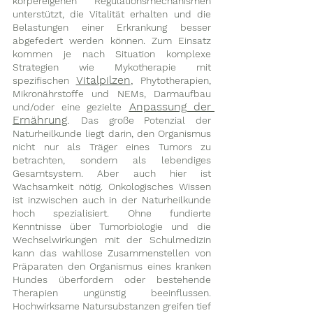
körpereigenen Regulationsmechanismen 
unterstützt, die Vitalität erhalten und die 
Belastungen einer Erkrankung besser 
abgefedert werden können. Zum Einsatz 
kommen je nach Situation komplexe 
Strategien wie Mykotherapie mit 
Vitalpilzen
, 
spezifischen
Phytotherapien, 
Mikronährstoffe und NEMs, Darmaufbau 
Anpassung der 
und/oder eine gezielte
Ernährung
. 
Das große Potenzial der 
Naturheilkunde liegt darin, den Organismus 
nicht nur als Träger eines Tumors zu 
betrachten, sondern als lebendiges 
Gesamtsystem. Aber auch hier ist 
Wachsamkeit nötig. Onkologisches Wissen 
ist inzwischen auch in der Naturheilkunde 
hoch spezialisiert. Ohne fundierte 
Kenntnisse über Tumorbiologie und die 
Wechselwirkungen mit der Schulmedizin 
kann das wahllose Zusammenstellen von 
Präparaten den Organismus eines kranken 
Hundes überfordern oder bestehende 
Therapien ungünstig beeinflussen. 
Hochwirksame Natursubstanzen greifen tief 