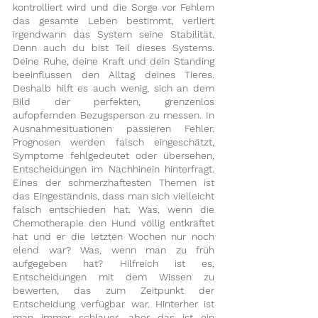
kontrolliert wird und die Sorge vor Fehlern 
das gesamte Leben bestimmt, verliert 
irgendwann das System seine Stabilität. 
Denn auch du bist Teil dieses Systems. 
Deine Ruhe, deine Kraft und dein Standing 
beeinflussen den Alltag deines Tieres. 
Deshalb hilft es auch wenig, sich an dem 
Bild der perfekten, grenzenlos 
aufopfernden Bezugsperson zu messen. In 
Ausnahmesituationen passieren Fehler. 
Prognosen werden falsch eingeschätzt, 
Symptome fehlgedeutet oder übersehen, 
Entscheidungen im Nachhinein hinterfragt. 
Eines der schmerzhaftesten Themen ist 
das Eingeständnis, dass man sich vielleicht 
falsch entschieden hat. Was, wenn die 
Chemotherapie den Hund völlig entkräftet 
hat und er die letzten Wochen nur noch 
elend war? Was, wenn man zu früh 
aufgegeben hat? Hilfreich ist es, 
Entscheidungen mit dem Wissen zu 
bewerten, das zum Zeitpunkt der 
Entscheidung verfügbar war. Hinterher ist 
man immer schlauer, aber das ist ein 