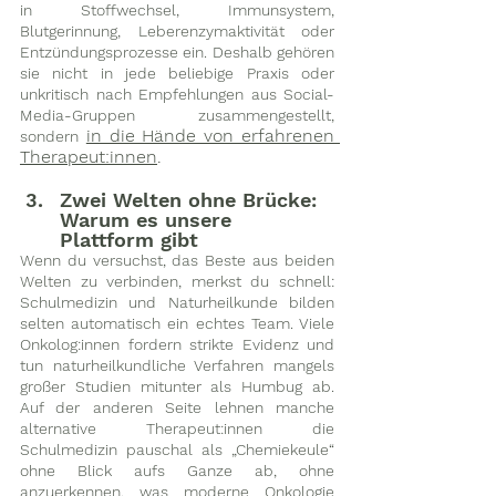
in Stoffwechsel, Immunsystem, 
Blutgerinnung, Leberenzymaktivität oder 
Entzündungsprozesse ein. Deshalb gehören 
sie nicht in jede beliebige Praxis oder 
unkritisch nach Empfehlungen aus Social-
Media-Gruppen zusammengestellt, 
in die Hände von erfahrenen 
sondern
Therapeut:innen
.
Zwei Welten ohne Brücke: 
Warum es unsere 
Plattform gibt
Wenn du versuchst, das Beste aus beiden 
Welten zu verbinden, merkst du schnell: 
Schulmedizin und Naturheilkunde bilden 
selten automatisch ein echtes Team. Viele 
Onkolog:innen fordern strikte Evidenz und 
tun naturheilkundliche Verfahren mangels 
großer Studien mitunter als Humbug ab. 
Auf der anderen Seite lehnen manche 
alternative Therapeut:innen die 
Schulmedizin pauschal als „Chemiekeule“ 
ohne Blick aufs Ganze ab, ohne 
anzuerkennen, was moderne Onkologie 