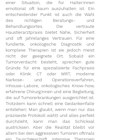
einer Situation, die für Halter:innen 
emotional oft kaum auszuhalten ist. Ein 
entscheidender Punkt ist auch die Wahl 
des richtigen Beratungs- und 
Behandlungsortes. Die vertraute 
Haustierarztpraxis bietet Nähe, Sicherheit 
und oft jahrelanges Vertrauen. Für eine 
fundierte, onkologische Diagnostik und 
komplexe Therapien ist sie jedoch meist 
nicht der geeignete Ort. Sobald ein 
Tumorverdacht besteht, sprechen gute 
Gründe für eine spezialisierte Fachpraxis 
oder Klinik: CT oder MRT, moderne 
Narkose- und Operationsverfahren, 
Inhouse-Labore, onkologisches Know-how, 
erfahrene Chirurg:innen und eine Begleitung, 
die auf Tumorerkrankungen ausgerichtet ist. 
Trotzdem kann schnell eine Gedankenfalle 
entstehen: 
Man glaubt, wenn man nur das 
präziseste Protokoll wählt und alles perfekt 
durchzieht, kann man das Schicksal 
austricksen. Aber die Realität bleibt vor 
allem bei den aggressiven Tumoren oftmals 
ein Tauschgeschäft. Intensive Therapien 