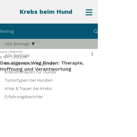
Krebs beim Hund
Beitrag
Alle Beiträge
Leni (Admin)
Alle Beiträge
6 Min. Lesezeit
Den eigenen Weg finden: Therapie,
Krebs & Hund - Allgemein
Hoffnung und Verantwortung
Krebstherapien für Hunde
Tumortypen bei Hunden
Krise & Trauer bei Krebs
Erfahrungsberichte