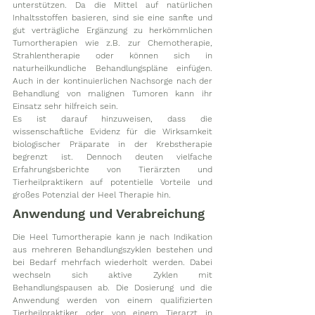
unterstützen. Da die Mittel auf natürlichen 
Inhaltsstoffen basieren, sind sie eine sanfte und 
gut verträgliche Ergänzung zu herkömmlichen 
Tumortherapien wie z.B. zur Chemotherapie, 
Strahlentherapie oder können sich in 
naturheilkundliche Behandlungspläne einfügen. 
Auch in der kontinuierlichen Nachsorge nach der 
Behandlung von malignen Tumoren kann ihr 
Einsatz sehr hilfreich sein.
Es ist darauf hinzuweisen, dass die 
wissenschaftliche Evidenz für die Wirksamkeit 
biologischer Präparate in der Krebstherapie 
begrenzt ist. Dennoch deuten vielfache 
Erfahrungsberichte von Tierärzten und 
Tierheilpraktikern auf potentielle Vorteile und 
großes Potenzial der Heel Therapie hin.
Anwendung und Verabreichung
Die Heel Tumortherapie kann je nach Indikation 
aus mehreren Behandlungszyklen bestehen und 
bei Bedarf mehrfach wiederholt werden. Dabei 
wechseln sich aktive Zyklen mit 
Behandlungspausen ab. Die Dosierung und die 
Anwendung werden von einem qualifizierten 
Tierheilpraktiker oder von einem Tierarzt in 