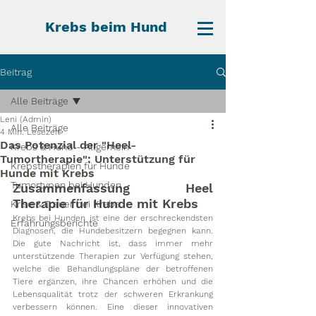
Krebs beim Hund
Beitrag
Alle Beiträge
Leni (Admin)
Alle Beiträge
4 Min. Lesezeit
Das Potenzial der "Heel-
Krebs & Hund - Allgemein
Tumortherapie": Unterstützung für
Krebstherapien für Hunde
Hunde mit Krebs
Tumortypen bei Hunden
Zusammenfassung Heel 
Therapie für Hunde mit Krebs
Krise & Trauer bei Krebs
Krebs bei Hunden ist eine der erschreckendsten 
Erfahrungsberichte
Diagnosen, die Hundebesitzern begegnen kann. 
Die gute Nachricht ist, dass immer mehr 
unterstützende Therapien zur Verfügung stehen, 
welche die Behandlungspläne der betroffenen 
Tiere ergänzen, ihre Chancen erhöhen und die 
Lebensqualität trotz der schweren Erkrankung 
verbessern können. Eine dieser innovativen 