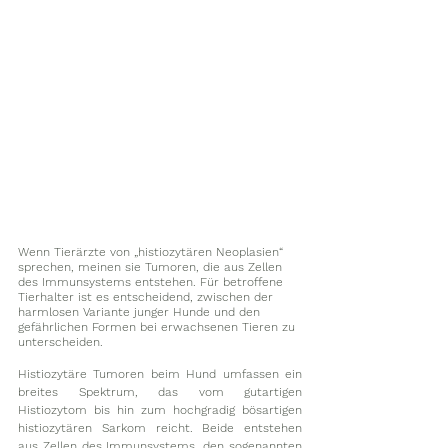
Wenn Tierärzte von „histiozytären Neoplasien“ 
sprechen, meinen sie Tumoren, die aus Zellen 
des Immunsystems entstehen. Für betroffene 
Tierhalter ist es entscheidend, zwischen der 
harmlosen Variante junger Hunde und den 
gefährlichen Formen bei erwachsenen Tieren zu 
unterscheiden.
Histiozytäre Tumoren beim Hund umfassen ein 
breites Spektrum, das vom gutartigen 
Histiozytom bis hin zum hochgradig bösartigen 
histiozytären Sarkom reicht. Beide entstehen 
aus Zellen des Immunsystems, den sogenannten 