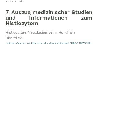
einnimmt. 
7. Auszug medizinischer Studien 
und Informationen zum 
Histiozytom 
Histiozytäre Neoplasien beim Hund: Ein 
Überblick: 
https://pmc.ncbi.nlm.nih.gov/articles/PMC1978291
/
Histopathologische und ultrastrukturelle 
Untersuchung eines Langerhans-Zelltumors 
beim Hund (kutanes Histiozytom beim Hund) 
https://pmc.ncbi.nlm.nih.gov/articles/PMC11312119
/
Die Regression eines Langerhanszelltumors 
beim Hund ist mit einer erhöhten Expression 
von IL-2, TNF-α, IFN-γ und iNOS-mRNA 
verbunden. 
https://pmc.ncbi.nlm.nih.gov/articles/PMC1782326
/
Häufige Tumoren bei Hund und Katze: 