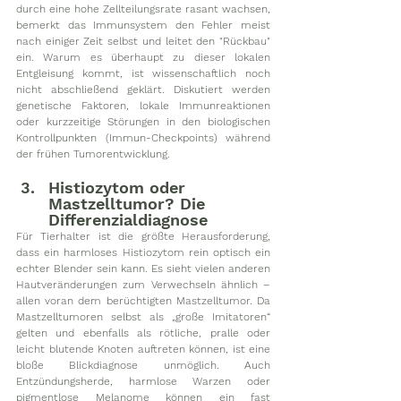
durch eine hohe Zellteilungsrate rasant wachsen, 
bemerkt das Immunsystem den Fehler meist 
nach einiger Zeit selbst und leitet den "Rückbau" 
ein. Warum es überhaupt zu dieser lokalen 
Entgleisung kommt, ist wissenschaftlich noch 
nicht abschließend geklärt. Diskutiert werden 
genetische Faktoren, lokale Immunreaktionen 
oder kurzzeitige Störungen in den biologischen 
Kontrollpunkten (Immun-Checkpoints) während 
der frühen Tumorentwicklung.
Histiozytom oder 
Mastzelltumor? Die 
Differenzialdiagnose
Für Tierhalter ist die größte Herausforderung, 
dass ein harmloses Histiozytom rein optisch ein 
echter Blender sein kann. Es sieht vielen anderen 
Hautveränderungen zum Verwechseln ähnlich – 
allen voran dem berüchtigten Mastzelltumor. Da 
Mastzelltumoren selbst als „große Imitatoren“ 
gelten und ebenfalls als rötliche, pralle oder 
leicht blutende Knoten auftreten können, ist eine 
bloße Blickdiagnose unmöglich. Auch 
Entzündungsherde, harmlose Warzen oder 
pigmentlose Melanome können ein fast 