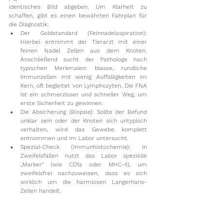
identisches Bild abgeben. Um Klarheit zu 
schaffen, gibt es einen bewährten Fahrplan für 
die Diagnostik:
Der Goldstandard (Feinnadelaspiration): 
Hierbei entnimmt der Tierarzt mit einer 
feinen Nadel Zellen aus dem Knoten. 
Anschließend sucht der Pathologe nach 
typischen Merkmalen: blasse, rundliche 
Immunzellen mit wenig Auffälligkeiten im 
Kern, oft begleitet von Lymphozyten. Die FNA 
ist ein schmerzloser und schneller Weg, um 
erste Sicherheit zu gewinnen.
Die Absicherung (Biopsie): Sollte der Befund 
unklar sein oder der Knoten sich untypisch 
verhalten, wird das Gewebe komplett 
entnommen und im Labor untersucht.
Spezial-Check (Immunhistochemie): In 
Zweifelsfällen nutzt das Labor spezielle 
„Marker“ (wie CD1a oder MHC-II), um 
zweifelsfrei nachzuweisen, dass es sich 
wirklich um die harmlosen Langerhans-
Zellen handelt.