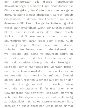
der Fachliteratur gilt dieses kontrollierte 
Abwarten sogar als sinnvoll, um dem Körper die 
Chance zu geben, den Knoten durch seine eigene 
Immunleistung wieder abzubauen. Es gibt jedoch 
Situationen, in denen das Abwarten an seine 
Grenzen stößt. Eine chirurgische Entfernung wird 
meist dann empfohlen, wenn der Knoten ständig 
blutet, sich infiziert oder dem Hund durch 
Juckreiz und Schmerzen so zusetzt, dass er 
ununterbrochen daran leckt oder kratzt. Auch 
bei ungünstigen Stellen wie am Lidrand, 
zwischen den Zehen oder im Genitalbereich – 
wo Reibung und kleine Verletzungen kaum zu 
vermeiden sind – ist das Herausschneiden oft 
die praktikabelste Lösung für alle Beteiligten. 
Sollte der Tumor nach etwa drei Monaten immer 
noch keine klaren Anstalten machen, kleiner zu 
werden oder kommen im Verlauf doch Zweifel 
an der ursprünglichen Diagnose auf, ist es an der 
Zeit, die Strategie zu ändern. In solchen Fällen 
wird die chirurgische Entfernung oder eine 
Gewebeprobe neu bewertet. Das Gute ist: Wenn 
sich ein Histiozytom erst einmal vollständig 
zurückgebildet hat, ist es extrem ungewöhnlich, 
dass es an exakt derselben Stelle noch einmal 