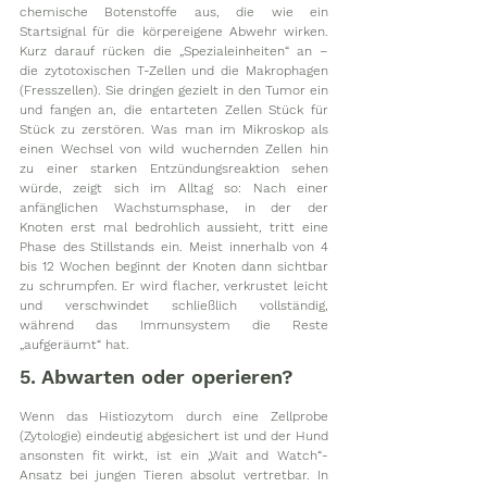
chemische Botenstoffe aus, die wie ein 
Startsignal für die körpereigene Abwehr wirken. 
Kurz darauf rücken die „Spezialeinheiten“ an – 
die zytotoxischen T-Zellen und die Makrophagen 
(Fresszellen). Sie dringen gezielt in den Tumor ein 
und fangen an, die entarteten Zellen Stück für 
Stück zu zerstören. Was man im Mikroskop als 
einen Wechsel von wild wuchernden Zellen hin 
zu einer starken Entzündungsreaktion sehen 
würde, zeigt sich im Alltag so: Nach einer 
anfänglichen Wachstumsphase, in der der 
Knoten erst mal bedrohlich aussieht, tritt eine 
Phase des Stillstands ein. Meist innerhalb von 4 
bis 12 Wochen beginnt der Knoten dann sichtbar 
zu schrumpfen. Er wird flacher, verkrustet leicht 
und verschwindet schließlich vollständig, 
während das Immunsystem die Reste 
„aufgeräumt“ hat. 
5. Abwarten oder operieren?
Wenn das Histiozytom durch eine Zellprobe 
(Zytologie) eindeutig abgesichert ist und der Hund 
ansonsten fit wirkt, ist ein „Wait and Watch“-
Ansatz bei jungen Tieren absolut vertretbar. In 