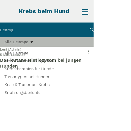
Krebs beim Hund
Beitrag
Alle Beiträge
Leni (Admin)
Alle Beiträge
5 Min. Lesezeit
Das kutane Histiozytom bei jungen
Krebs & Hund - Allgemein
Hunden
Krebstherapien für Hunde
Tumortypen bei Hunden
Krise & Trauer bei Krebs
Erfahrungsberichte