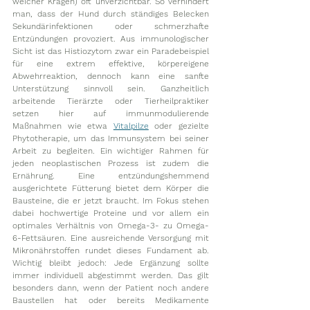
weicher Kragen) oft unverzichtbar. So verhindert 
man, dass der Hund durch ständiges Belecken 
Sekundärinfektionen oder schmerzhafte 
Entzündungen provoziert. Aus immunologischer 
Sicht ist das Histiozytom zwar ein Paradebeispiel 
für eine extrem effektive, körpereigene 
Abwehrreaktion, dennoch kann eine sanfte 
Unterstützung sinnvoll sein. Ganzheitlich 
arbeitende Tierärzte oder Tierheilpraktiker 
setzen hier auf immunmodulierende 
Maßnahmen wie etwa 
Vitalpilze
 oder gezielte 
Phytotherapie, um das Immunsystem bei seiner 
Arbeit zu begleiten. Ein wichtiger Rahmen für 
jeden neoplastischen Prozess ist zudem die 
Ernährung. Eine entzündungshemmend 
ausgerichtete Fütterung bietet dem Körper die 
Bausteine, die er jetzt braucht. Im Fokus stehen 
dabei hochwertige Proteine und vor allem ein 
optimales Verhältnis von Omega-3- zu Omega-
6-Fettsäuren. Eine ausreichende Versorgung mit 
Mikronährstoffen rundet dieses Fundament ab. 
Wichtig bleibt jedoch: Jede Ergänzung sollte 
immer individuell abgestimmt werden. Das gilt 
besonders dann, wenn der Patient noch andere 
Baustellen hat oder bereits Medikamente 