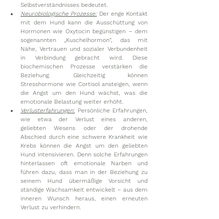
Selbstverständnisses bedeutet.
Neurobiologische Prozesse:
 Der enge Kontakt 
mit dem Hund kann die Ausschüttung von 
Hormonen wie Oxytocin begünstigen – dem 
sogenannten „Kuschelhormon“, das mit 
Nähe, Vertrauen und sozialer Verbundenheit 
in Verbindung gebracht wird. Diese 
biochemischen Prozesse verstärken die 
Beziehung. Gleichzeitig können 
Stresshormone wie Cortisol ansteigen, wenn 
die Angst um den Hund wächst, was die 
emotionale Belastung weiter erhöht.
Verlusterfahrungen:
 Persönliche Erfahrungen, 
wie etwa der Verlust eines anderen, 
geliebten Wesens oder der drohende 
Abschied durch eine schwere Krankheit wie 
Krebs können die Angst um den geliebten 
Hund intensivieren. Denn solche Erfahrungen 
hinterlassen oft emotionale Narben und 
führen dazu, dass man in der Beziehung zu 
seinem Hund übermäßige Vorsicht und 
ständige Wachsamkeit entwickelt – aus dem 
inneren Wunsch heraus, einen erneuten 
Verlust zu verhindern.