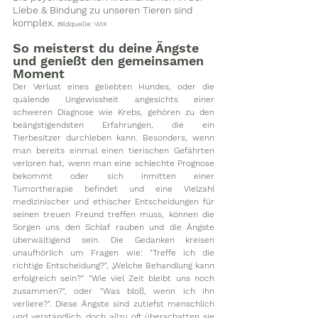
Liebe & Bindung zu unseren Tieren sind 
komplex. 
Bildquelle: WIX
So meisterst du deine Ängste 
und genießt den gemeinsamen 
Moment
Der Verlust eines geliebten Hundes, oder die 
quälende Ungewissheit angesichts einer 
schweren Diagnose wie Krebs, gehören zu den 
beängstigendsten Erfahrungen, die ein 
Tierbesitzer durchleben kann. Besonders, wenn 
man bereits einmal einen tierischen Gefährten 
verloren hat, wenn man eine schlechte Prognose 
bekommt oder sich inmitten einer 
Tumortherapie befindet und eine Vielzahl 
medizinischer und ethischer Entscheidungen für 
seinen treuen Freund treffen muss, können die 
Sorgen uns den Schlaf rauben und die Ängste 
überwältigend sein. Die Gedanken kreisen 
unaufhörlich um Fragen wie: "Treffe ich die 
richtige Entscheidung?", „Welche Behandlung kann 
erfolgreich sein?“ "Wie viel Zeit bleibt uns noch 
zusammen?", oder "Was bloß, wenn ich ihn 
verliere?". Diese Ängste sind zutiefst menschlich 
und verständlich, doch allzu oft überschatten sie 