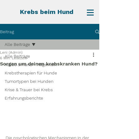
Krebs beim Hund
Beitrag
Alle Beiträge
Leni (Admin)
Alle Beiträge
6 Min. Lesezeit
Sorgen um deinen krebskranken Hund?
Krebs & Hund - Allgemein
Krebstherapien für Hunde
Tumortypen bei Hunden
Krise & Trauer bei Krebs
Erfahrungsberichte
Die psychologischen Mechanismen in der 