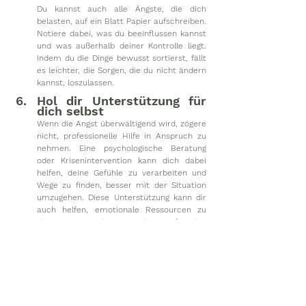
Du kannst auch alle Ängste, die dich 
belasten, auf ein Blatt Papier aufschreiben. 
Notiere dabei, was du beeinflussen kannst 
und was außerhalb deiner Kontrolle liegt. 
Indem du die Dinge bewusst sortierst, fällt 
es leichter, die Sorgen, die du nicht ändern 
kannst, loszulassen.
Hol dir Unterstützung für 
dich selbst
Wenn die Angst überwältigend wird, zögere 
nicht, professionelle Hilfe in Anspruch zu 
nehmen. Eine psychologische Beratung 
oder Krisenintervention kann dich dabei 
helfen, deine Gefühle zu verarbeiten und 
Wege zu finden, besser mit der Situation 
umzugehen. Diese Unterstützung kann dir 
auch helfen, emotionale Ressourcen zu 
aktivieren und gestärkt auf den 
gemeinsamen Weg mit deinem Hund zu 
gehen.
Indem du diese Strategien berücksichtigst und 
bestmöglich integrierst, kannst du lernen, deine 
Sorgen besser zu managen und trotz der 