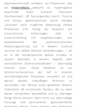
Alarmbereitschaft verfallen: ein Phänomen, das 
als 
Hypervigilanz
bekannt ist. Hypervigilanz 
beschreibt einen Zustand intensiver 
Wachsamkeit, oft hervorgerufen durch Trauma 
und Stress, gekennzeichnet durch stetiges 
„Scannen“ nach möglicher Bedrohung. Dieses 
Phänomen tritt häufig als Reaktion auf 
traumatische Erfahrungen oder in 
Zusammenhang mit Angststörungen, wie 
beispielsweise der posttraumatischen 
Belastungsstörung auf. In diesem Zustand 
nimmst du selbst kleinste Veränderungen – sei 
es in der Körpersprache deines Hundes, in 
seinem Befinden, in seinem Appetit oder 
vermutlichen Schmerzempfinden – übermäßig 
intensiv wahr. Diese Reaktion ist ein 
Schutzmechanismus, der tief in unseren 
neurobiologischen Prozessen verankert ist und 
darauf abzielt, zukünftigen Schmerz zu 
vermeiden. Der Verlust eines geliebten Wesens 
hinterlässt oft emotionale Narben, die zu eben 
dieser verstärkten Sensibilität und zu ständiger 
Sorge führen können. Doch nicht nur übermäßige 
Fürsorge und permanente, gesundheitliche 
Kontrollen deines Tieres können sehr belastend 