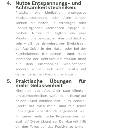
Nutze Entspannungs- und 
Achtsamkeitstechniken: 
Praktiken wie Meditation, progressive 
Muskelentspannung oder Atemübungen 
können dir helfen, in stressigen oder 
überwältigenden Momenten ruhiger zu 
bleiben. Nimm dir täglich ein paar 
Minuten, um bewusst im Hier und Jetzt zu 
sein – z.B. bei gemeinsamen Erlebnissen, 
auf Ausflügen, in der Natur oder bei der 
Kuscheleinheit mit deinem Hund. Diese 
Momente der Achtsamkeit stärken nicht 
nur dein emotionales Wohlbefinden, 
sondern können sich auch positiv auf 
deinen tierischen Freund übertragen.
Praktische Übungen für 
mehr Gelassenheit
Nimm dir jeden Abend ein paar Minuten, 
um aufzuschreiben, wofür du in Bezug auf 
deinen Hund dankbar bist. Zum Beispiel: 
„Heute hat mich mein Hund mit seiner 
unbändigen Lebensfreude angesteckt, weil 
ihn seine medizinische Prognose ziemlich 
egal ist“ Diese Übung zur Dankbarkeit hilft 
dir, den Fokus auf das Positive zu lenken. 