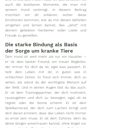
auch die kostbaren Momente, die man mit 
seinem Hund verbringt. In diesem Beitrag 
möchten wir dir erklären, woher diese 
Emotionen kommen, wie du mit diesen Gefühlen 
umgehen und lernen kannst, das „Jetzt“ mit 
deinem geliebten Vierbeiner voller Liebe und 
Freude zu genießen.
Die starke Bindung als Basis 
der Sorge um kranke Tiere
Dein Hund ist weit mehr als nur ein Haustier – 
er ist dein bester Freund, ein treuer Begleiter, 
der immer für dich da ist, egal was passiert. Er 
teilt dein Leben mit dir, in guten wie in 
schlechten Zeiten. Er freut sich immer, dich zu 
sehen, als wärst du der wichtigste Mensch auf 
der Welt. Und in seinen Augen bist du das auch. 
Er ist dein Trainingspartner, der dich motiviert, 
rauszugehen und dich zu bewegen, egal ob es 
regnet oder die Sonne scheint. Er ist dein 
Spielkamerad, der dich zum Lachen bringt und 
dich daran erinnert, dass das Leben nicht immer 
so ernst sein muss. Er ist dein Zuhörer, dem du 
deine Sorgen anvertrauen kannst, ohne Angst vor 