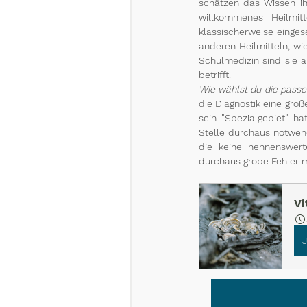
schätzen das Wissen ih
willkommenes Heilmitt
klassischerweise eingese
anderen Heilmitteln, w
Schulmedizin sind sie 
betrifft.
Wie wählst du die passen
die Diagnostik eine gro
sein "Spezialgebiet" h
Stelle durchaus notwend
die keine nennenswert
durchaus grobe Fehler 
Vi