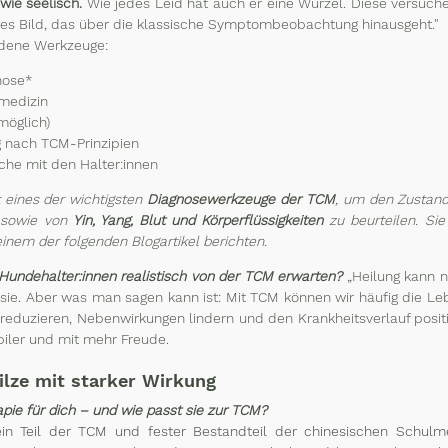
wie seelisch. 
Wie jedes Leid hat auch er eine Wurzel. Diese versuche
ches Bild, das über die klassische Symptombeobachtung hinausgeht."
edene Werkzeuge:
nose*
rmedizin
möglich)
 nach TCM-Prinzipien
che mit den Halter:innen
t eines der wichtigsten 
Diagnosewerkzeuge der TCM
, um den Zustand
, sowie von 
Yin, Yang, Blut und Körperflüssigkeiten
 zu beurteilen. Sie 
einem der folgenden Blogartikel berichten.
undehalter:innen realistisch von der TCM erwarten?
„Heilung kann 
 sie. Aber was man sagen kann ist: Mit TCM können wir häufig die Leb
eduzieren, Nebenwirkungen lindern und den Krankheitsverlauf positiv
biler und mit mehr Freude.
ilze mit starker Wirkung
ie für dich – und wie passt sie zur TCM?
ein Teil der TCM und fester Bestandteil der chinesischen Schulme