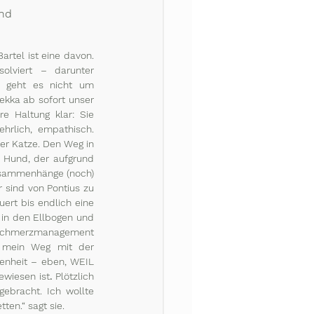
nd 
tel ist eine davon. 
olviert – darunter 
t geht es nicht um 
kka ab sofort unser 
re Haltung klar: Sie 
rlich, empathisch. 
er Katze. Den Weg in 
 Hund, der aufgrund 
Zusammenhänge (noch) 
 sind von Pontius zu 
ert bis endlich eine 
 in den Ellbogen und 
d Schmerzmanagement 
 mein Weg mit der 
enheit – eben, WEIL 
ewiesen ist
. 
Plötzlich 
bracht. Ich wollte 
en.“ sagt sie. 