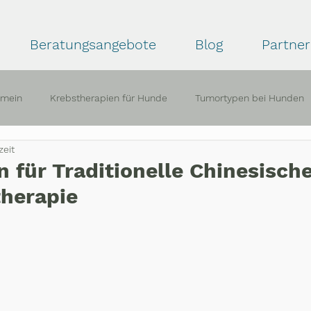
Beratungsangebote
Blog
Partner
emein
Krebstherapien für Hunde
Tumortypen bei Hunden
zeit
ahrungsberichte
in für Traditionelle Chinesisch
herapie
ernen bewertet.