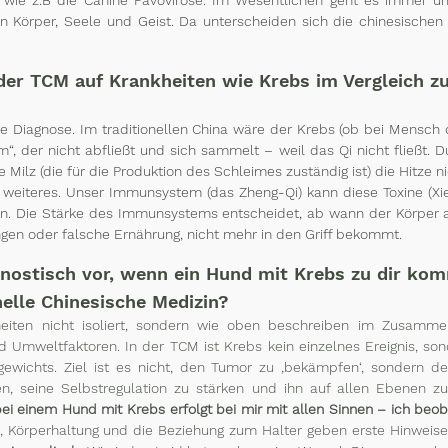
n Körper, Seele und Geist. Da unterscheiden sich die chinesischen 
 der TCM auf Krankheiten wie Krebs im Vergleich z
he Diagnose. Im traditionellen China wäre der Krebs (ob bei Mensch o
“, der nicht abfließt und sich sammelt – weil das Qi nicht fließt. D
ilz (die für die Produktion des Schleimes zuständig ist) die Hitze nic
r weiteres. Unser Immunsystem (das Zheng-Qi) kann diese Toxine (Xie
en. Die Stärke des Immunsystems entscheidet, ab wann der Körper all
gen oder falsche Ernährung, nicht mehr in den Griff bekommt.
gnostisch vor, wenn ein Hund mit Krebs zu dir ko
onelle Chinesische Medizin? 
eiten nicht isoliert, sondern wie oben beschreiben im Zusammen
 Umweltfaktoren. In der TCM ist Krebs kein einzelnes Ereignis, son
gewichts. Ziel ist es nicht, den Tumor zu ‚bekämpfen‘, sondern de
en, seine Selbstregulation zu stärken und ihn auf allen Ebenen zu
bei einem Hund mit Krebs erfolgt bei mir mit allen Sinnen – ich beoba
, Körperhaltung und die Beziehung zum Halter geben erste Hinweise