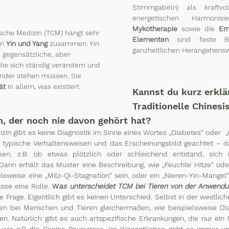
Stimmgabeln) als kraftvo
Mykotherapie
 sowie die 
Er
ische Medizin (TCM) hängt sehr 
Elementen
 sind feste Be
n 
Yin und Yang
 zusammen. Yin 
ganzheitlichen Herangehensw
 gegensätzliche, aber 
 die sich ständig verändern und 
nder stehen müssen. Sie 
ät
 in allem, was existiert
Kannst du kurz erklä
Traditionelle Chinesi
n, der noch nie davon gehört hat?
zin gibt es keine Diagnostik im Sinne eines Wortes „Diabetes“ oder  „Ga
 typische Verhaltensweisen und das Erscheinungsbild geachtet – d
n, z.B. ob etwas plötzlich oder schleichend entstand, sich i
 Dann erhält das Muster eine Beschreibung, wie „Feuchte Hitze“ oder
lsweise eine „Milz-Qi-Stagnation“ sein, oder ein „Nieren-Yin-Mangel“
sse eine Rolle. 
W
as unterscheidet TCM bei Tieren von der Anwend
e Frage. Eigentlich gibt es keinen Unterschied. Selbst in der westlich
en bei Menschen und Tieren gleichermaßen, wie beispielsweise Dia
n. Natürlich gibt es auch artspezifische Erkrankungen, die nur ein 
ie z.B die Canine Pavovirose. Im Wesentlichen geht es immer um