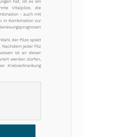
gen hat, ist es ein 
e Vitalpilze, die 
mbination - auch mit 
 in Kombination zur 
Genesungsprognosen 
Wahl der Pilze spielt 
. Nachdem jeder Pilz 
issen ist an dieser 
iert werden dürfen, 
er Krebserkrankung 