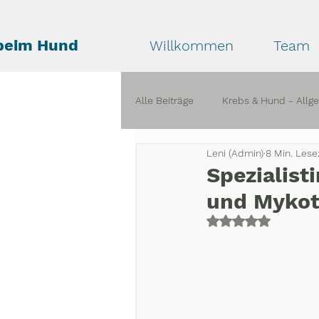
beim Hund
Willkommen
Team
Alle Beiträge
Krebs & Hund - Allg
Leni (Admin)
8 Min. Lese
Krise & Trauer bei Krebs
Erf
Spezialist
und Mykot
Mit NaN von 5 St