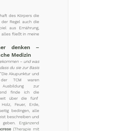
haft des Körpers die 
 der Regel auch die 
iel aus Ernährung, 
lles fließt in meine 
er denken – 
sche Medizin 
 gekommen – und was 
dass du sie zur Basis 
 "Die Akupunktur und 
 der TCM waren 
Ausbildung zur 
erend finde ich die 
eit über die fünf  
Holz, Feuer, Erde, 
eitig bedingen, alle 
ist beschreiben und 
 geben.
 Ergänzend 
orese
 (Therapie mit 