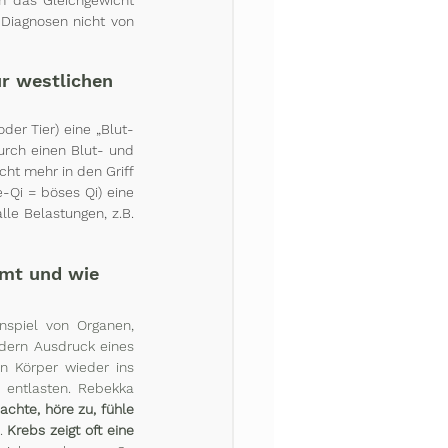
Diagnosen nicht von 
ur westlichen 
der Tier) eine „Blut-
urch einen Blut- und 
ht mehr in den Griff 
-Qi = böses Qi) eine 
e Belastungen, z.B. 
mmt und wie 
spiel von Organen, 
dern Ausdruck eines 
n Körper wieder ins 
 entlasten. Rebekka 
chte, höre zu, fühle 
. 
Krebs zeigt oft eine 