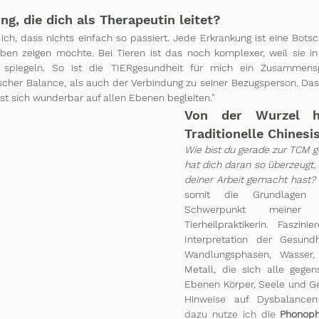
ng, die dich als Therapeutin leitet?
ich, dass nichts einfach so passiert. Jede Erkrankung ist eine Botsc
en zeigen möchte. Bei Tieren ist das noch komplexer, weil sie in
 spiegeln. So ist die TIERgesundheit für mich ein Zusammensp
scher Balance, als auch der Verbindung zu seiner Bezugsperson. Das a
sst sich wunderbar auf allen Ebenen begleiten." 
Von der Wurzel h
Traditionelle Chinesi
Wie bist du gerade zur TCM
hat dich daran so überzeugt, 
deiner Arbeit gemacht hast?
somit die Grundlagen
Schwerpunkt meiner 
Tierheilpraktikerin. Faszini
Interpretation der Gesundh
Wandlungsphasen, Wasser, 
Metall, die sich alle gegens
Ebenen Körper, Seele und Ge
Hinweise auf Dysbalancen
dazu nutze ich die 
Phonoph