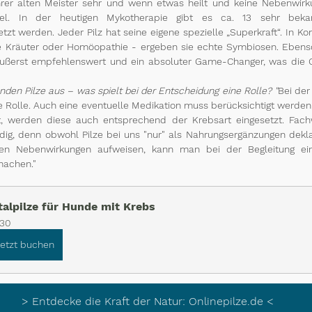
rer alten Meister sehr und wenn etwas heilt und keine Nebenwirkun
el. In der heutigen Mykotherapie gibt es ca. 13 sehr bekannt
tzt werden. Jeder Pilz hat seine eigene spezielle „Superkraft“. In Ko
ie Kräuter oder Homöopathie - ergeben sie echte Symbiosen. Ebenso
äußerst empfehlenswert und ein absoluter Game-Changer, was die 
den Pilze aus – was spielt bei der Entscheidung eine Rolle? "
Bei der 
ße Rolle. Auch eine eventuelle Medikation muss berücksichtigt werden
at, werden diese auch entsprechend der Krebsart eingesetzt. Fachw
ig, denn obwohl Pilze bei uns "nur" als Nahrungsergänzungen deklar
en Nebenwirkungen aufweisen, kann man bei der Begleitung ein
machen."
talpilze für Hunde mit Krebs
30
Jetzt buchen
> Entdecke die Kraft der Natur: Onlinepilze.de <