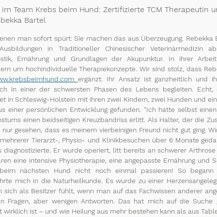
 im Team Krebs beim Hund: Zertifizierte TCM Therapeutin u
ebekka Bartel
enen man sofort spürt: Sie machen das aus Überzeugung. Rebekka Bar
sbildungen in Traditioneller Chinesischer Veterinärmedizin abs
nostik, Ernährung und Grundlagen der Akupunktur. In ihrer Arbei
rn um hochindividuelle Therapiekonzepte. Wir sind stolz, dass Rebe
w.krebsbeimhund.com
ergänzt. Ihr Ansatz ist ganzheitlich und ih
h in einer der schwersten Phasen des Lebens begleiten. Echt, eh
et in Schleswig-Holstein mit ihren zwei Kindern, zwei Hunden und ein
us einer persönlichen Entwicklung gefunden. "Ich hatte selbst einen
stums einen beidseitigen Kreuzbandriss erlitt. Als Halter, der die 
 nur gesehen, dass es meinem vierbeinigen Freund nicht gut ging. Wir
z mehrerer Tierarzt-, Physio- und Klinikbesuchen über 6 Monate gedau
 diagnostizierte. Er wurde operiert, litt bereits an schwerer Arthrose
ren eine intensive Physiotherapie, eine angepasste Ernährung un
r beim nächsten Hund nicht noch einmal passieren! So begann
rte mich in die Naturheilkunde. Es wurde zu einer Herzensangeleg
an sich als Besitzer fühlt, wenn man auf das Fachwissen anderer ang
n Fragen, aber wenigen Antworten. Das hat mich auf die Suche ge
 wirklich ist – und wie Heilung aus mehr bestehen kann als aus Tablett