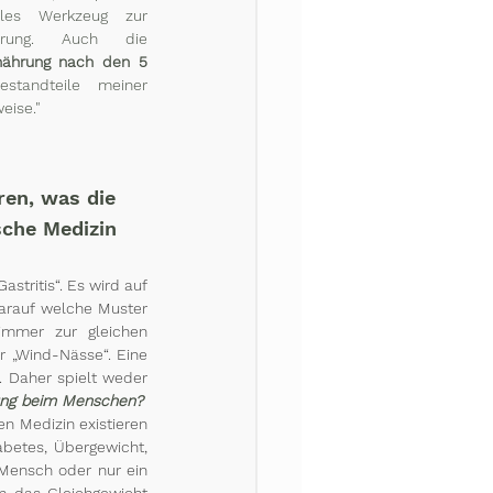
lles Werkzeug zur 
energetischen Harmonisierung. Auch die 
nährung nach den 5 
standteile meiner 
eise."
ren, was die 
sche Medizin 
stritis“. Es wird auf 
arauf welche Muster 
mmer zur gleichen 
 „Wind-Nässe“. Eine 
. Daher spielt weder 
ung beim Menschen? 
en Medizin existieren 
betes, Übergewicht, 
Mensch oder nur ein 
 das Gleichgewicht 