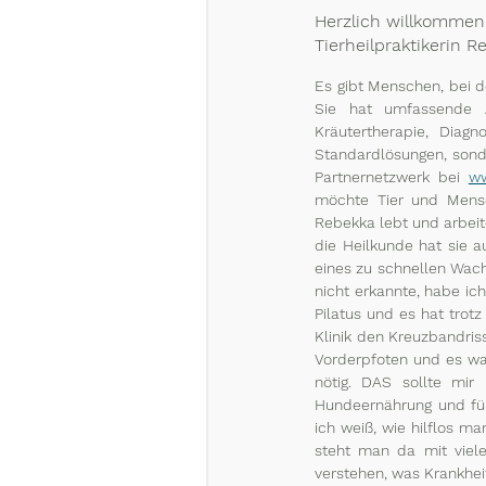
Herzlich willkommen
Tierheilpraktikerin R
Es gibt Menschen, bei d
Sie hat umfassende Au
Kräutertherapie, Diag
Standardlösungen, sonde
Partnernetzwerk bei 
ww
möchte Tier und Mensc
Rebekka lebt und arbeit
die Heilkunde hat sie a
eines zu schnellen Wach
nicht erkannte, habe ich
Pilatus und es hat trot
Klinik den Kreuzbandriss
Vorderpfoten und es wa
nötig. DAS sollte mi
Hundeernährung und füh
ich weiß, wie hilflos m
steht man da mit viele
verstehen, was Krankheit