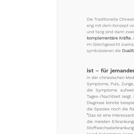
Die Traditionelle Chines
eng mit dem Konzept vo
und Yang sind darin zwei
komplementäre Kräfte
,
im Gleichgewicht zueina
symbolisieren die 
Dualit
ist – für jemande
In der chinesischen Medi
Symptome, Puls, Zunge,
die Symptome aufweise
Tages-/Nachtzeit zeigt.
Diagnose könnte beispie
die Spezies noch die Ra
"
Das ist eine interessant
die meisten Erkrankung
Stoffwechselerkrankunge
Hund bekommen kann, w