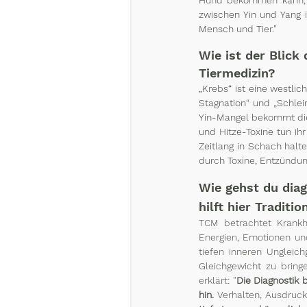
zwischen Yin und Yang i
Mensch und Tier."
Wie ist der Blick
Tiermedizin?
„Krebs“ ist eine westlic
Stagnation“ und „Schleim
Yin-Mangel bekommt die M
und Hitze-Toxine tun ih
Zeitlang in Schach halt
durch Toxine, Entzündun
Wie gehst du dia
hilft hier Traditi
TCM betrachtet Krankh
Energien, Emotionen und
tiefen inneren Ungleich
Gleichgewicht zu bring
erklärt: "
Die Diagnostik 
hin.
 Verhalten, Ausdruck