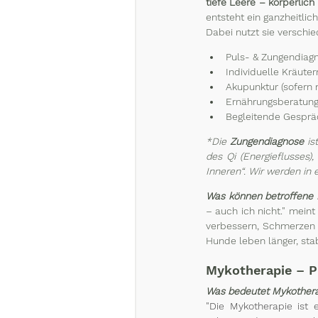
tiefe Leere – körperlich 
entsteht ein ganzheitli
Dabei nutzt sie verschi
Puls- & Zungendiag
Individuelle Kräute
Akupunktur (sofern 
Ernährungsberatung
Begleitende Gesprä
*Die 
Zungendiagnose
 is
des Qi (Energieflusses)
Inneren“. Wir werden in 
Was können betroffene H
– auch ich nicht." meint
verbessern, Schmerzen r
Hunde leben länger, sta
Mykotherapie – P
Was bedeutet Mykotherap
"Die Mykotherapie ist 