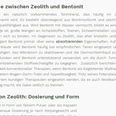
e zwischen Zeolith und Bentonit 
lls ein natürlich vorkommendes Tonmineral, das häufig im 
enannt wird. Es besteht überwiegend aus Montmorillonit und zeichn
ellfähigkeit aus. Wird Bentonit mit Wasser vermischt, bildet es eine
ge ist, große Mengen an Schadstoffen, Toxinen, Schwermetallen und
 sich zu binden. Im Gegensatz zu Zeolith, das eher kristallin und
giert Bentonit primär über seine 
absorbierenden
 Eigenschaften. Auf
mhäute wird Bentonit häufig bei empfindlichen Tieren eingesetzt u
uhigen, das Mikrobiom zu stabilisieren und die Darmschleimhaut zu 
unden wird Bentonit unterstützend verwendet, um die durch Tumo
ntstehenden Stoffwechselgifte zu begegnen.  Zusätzlich berichten T
hkeit konventioneller Therapien, wenn Bentonit als begleitende Maßna
etem Magen-Darm-Trakt und Appetitlosigkeit. Trotz seines Potenzials 
inem kundigen Therapeuten eingesetzt werden, da es auch Medikam
g macht, die Gabe zeitlich zu trennen.
on Zeolith: Dosierung und Form
el in Form von feinem Pulver oder als Kapseln 
enaue Dosierung je nach Körpergewicht und 
 tierischen Patienten angepasst wird und es 