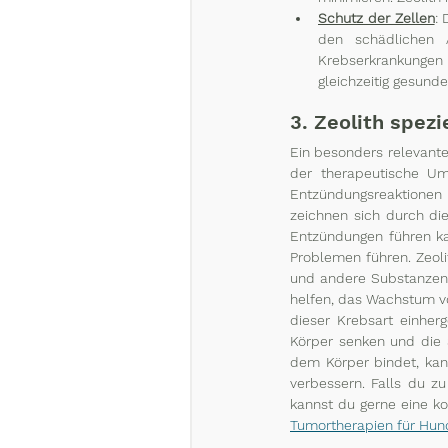
Schutz der Zellen
: 
den schädlichen 
Krebserkrankungen 
gleichzeitig gesund
3. Zeolith spez
Ein besonders relevante
der therapeutische Um
Entzündungsreaktionen 
zeichnen sich durch di
Entzündungen führen ka
Problemen führen. Zeolit
und andere Substanzen 
helfen, das Wachstum vo
dieser Krebsart einher
Körper senken und die 
dem Körper bindet, kann
verbessern. Falls du zu
kannst du gerne eine k
Tumortherapien für Hun