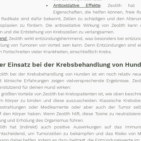
Antioxidative Effekte
: Zeolith hat au
Eigenschaften, die helfen können, freie R
ie Radikale sind dafür bekannt, Zellen zu schädigen und den Alterun
plasien zu fördern. Die antioxidative Wirkung von Zeolith kann 
en und die Entstehung von Krebszellen zu verlangsamen.
end
:
 Zeolith wirkt entzündungshemmend, was besonders bei entzünd
lung von Tumoren von Vorteil sein kann. Denn Entzündungen sind ein
Fortschreiten vieler Krankheiten, einschließlich Krebs.
der Einsatz bei der Krebsbehandlung von Hun
lith bei der Krebsbehandlung von Hunden ist ein noch relativ neue
 klinische Erfahrungen zeigen vielversprechende Ergebnisse. Zeoli
rstützend für deinen Hund wirken:
 größten Vorteile von Zeolith bei Krebspatienten ist, wie oben beschrie
im Körper zu binden und diese auszuscheiden. Klassische Krebsbeh
estrahlungen oder Medikamente oder aber auch der Tumor selbs
den Körper haben. Wenn Zeolith hilft, diese Toxine zu neutralisiere
ung und Erholung des Organismus führen.
lith hat (indirekt) auch positive Auswirkungen auf das Immuns
ntscheidend, um Tumorzellen zu bekämpfen und das Risiko von Me
 kann dabei helfen, indem es dazu beiträgt, die Entzündungswerte im 