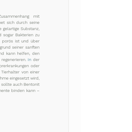
Zusammenhang mit 
et sich durch seine 
 gelartige Substanz, 
 sogar Bakterien zu 
 porös ist und über 
grund seiner sanften 
nd kann helfen, den 
regenerieren.
 In
 der 
rerkrankungen oder 
ierhalter von einer 
hme eingesetzt wird, 
sollte auch Bentonit 
ente binden kann – 