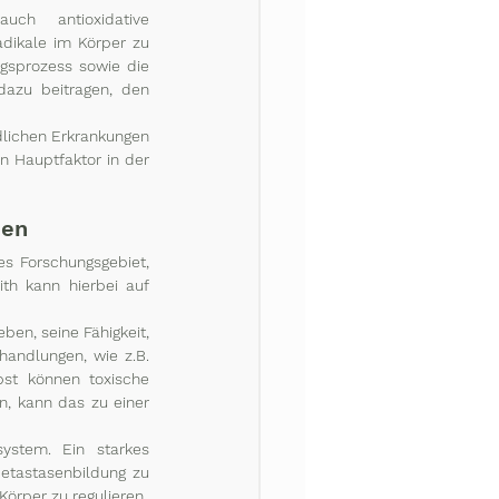
ch antioxidative 
adikale im Körper zu 
gsprozess sowie die 
dazu beitragen, den 
lichen Erkrankungen 
 Hauptfaktor in der 
den
s Forschungsgebiet, 
th kann hierbei auf 
ben, seine Fähigkeit, 
andlungen, wie z.B. 
t können toxische 
n, kann das zu einer 
ystem. Ein starkes 
tastasenbildung zu 
Körper zu regulieren.