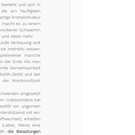
 besteht und sich in 
 die am häufigsten 
tige Kristallstruktur 
r macht es zu einem 
n trockener Schwamm 
 und vieles mehr. 
sunde Verdauung und 
e instinktiv wissen, 
spielsweise manche 
n der Erde. Als man 
immte Gemeinsamkeit 
olith-Zeolit und der 
 der Montmorillonit 
schwerden eingesetzt 
vm. Insbesondere bei 
olith ein ungemein 
terstützend mit ein. 
(z. B. durch den Tumorstoffwechsel), erhalten 
 (Leber, Niere) eine 
ith 
die Belastungen 