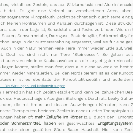
sches, kristallines Gestein, das aus Siliziumdioxid und Aluminiumoxid
n bildet. Es gibt eine Vielzahl an verschiedenen Arten, aber
 sogenannte Klinoptilolith. Zeolith zeichnet sich durch seine einzigar
isch kleinen Hohlräumen und Kanälen durchzogen ist. Diese Struktu
ens, das in der Lage ist, Schadstoffe und Toxine zu binden. Wie ei
e Säuren, Schwermetalle, Darmgase, Bakteriengifte, Schimmelpilzgifte
hon lange in der Nutztierernährung eingesetzt, weil sie für eine ge
 Auch in der Natur nehmen viele Tiere immer wieder Erde auf, weil si
t. Doch es sind nicht nur Tiere "Steineesser". So gelten bei
und auch verschiedene Kaukasusvölker als die langlebigsten Mensche
 liegen könnte, stellte man fest, dass alle diese Völker eine best
mmer wieder Mineralerden. Bei den Nordsibierern ist es der Klinoptil
kasiern ist es ebenfalls der Klinoptilolithzeolith und außerdem
h - Die Wirkungen und Nebenwirkungen
n Tiermedizin hat sich Zeolith etabliert und kann bei zahlreichen Be
ckreiz, Hautauschlägen, Allergien, Blähungen, Durchfall, Leaky Gut u
nden, die mit Krebs und dessen Auswirkungen kämpfen, kann Ze
 Unsere Therapeuten beziehen Zeolith in nahezu jeden Therapieplan un
kungen haben oft 
mehr Zellgifte im Körper 
der Schmerzmittel, haben 
ein geschwächtes
 Entgiftungssystem
aut oder einen gestörten Säure-Basen-Haushalt. Hier kann Zeol