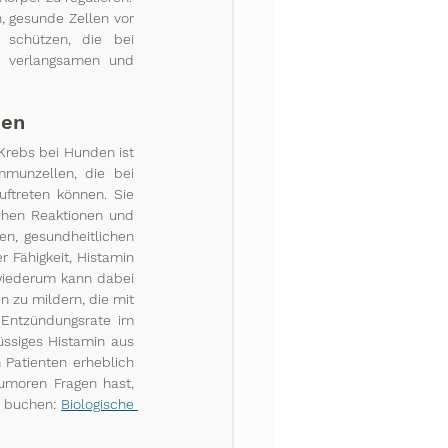
, gesunde Zellen vor 
schützen, die bei 
n verlangsamen und 
men
rebs bei Hunden ist 
munzellen, die bei 
ftreten können. Sie 
chen Reaktionen und 
, gesundheitlichen 
 Fähigkeit, Histamin 
wiederum kann dabei 
 zu mildern, die mit 
 Entzündungsrate im 
ssiges Histamin aus 
Patienten erheblich 
umoren Fragen hast, 
 buchen: 
Biologische 