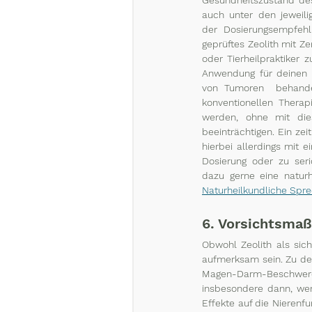
auch unter den jeweili
der Dosierungsempfehlu
geprüftes Zeolith mit Ze
oder Tierheilpraktiker 
Anwendung für deinen 
von Tumoren  behandel
konventionellen Thera
werden, ohne mit dies
beeinträchtigen. Ein ze
hierbei allerdings mit e
Dosierung oder zu seri
Naturheilkundliche Spr
6. Vorsichtsma
Obwohl Zeolith als sich
aufmerksam sein. Zu de
Magen-Darm-Beschwer
insbesondere dann, wen
Effekte auf die Nierenfu