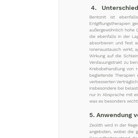
Unterschied
Bentonit ist ebenfa
Entgiftungstherapien g
außergewöhnlich hohe Qu
die ebenfalls in der La
absorbieren und fest an
Ionenaustausch wirkt, a
Wirkung auf die Schlei
Verdauungstrakt zu ber
Krebsbehandlung von H
begleitende Therapien e
verbesserten Verträglic
insbesondere bei belast
nur in Absprache mit e
was es besonders wichti
5. Anwendung v
Zeolith wird in der Reg
angeboten, wobei die g
Gesundheitszustand des