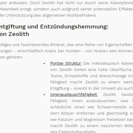
per entlasten. Doch Zeolith hat nicht nur durch seine Adsorptionsf
rksamkeit erregt, sondern auch aufgrund seiner potenziellen Effekte
ie Unterstützung des allgemeinen Wohlbefindens. 
 Entgiftung und Entzündungshemmung: 
on Zeolith
seitiges und faszinierendes Mineral, das eine Reihe von Eigenschaften m
ngen - einschließlich Krebs bei Hunden - von Nutzen sein können. 
ten gehören:
Poröse Struktur
:
 Die mikroskopisch klein
von Zeolith bieten eine hohe Oberfläche, 
Toxine, Schadstoffe und überschüssige Ion
Fähigkeit macht Zeolith zu einem wertvo
Entgiftung - sowohl in der Umwelt als auch
Ionenaustauschfähigkeit
:
 Zeolith besitz
Fähigkeit, Ionen auszutauschen, was 
schädliche Ionen wie Schwermetalle 
dem Körper entfernen und gleichzeitig ess
wie Kalzium und Magnesium freisetzen kann
macht Zeolith zu einem natürlichen Mitte
des Elektrolythaushalts.