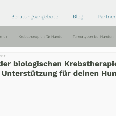
Beratungsangebote
Blog
Partner
emein
Krebstherapien für Hunde
Tumortypen bei Hunden
zeit
ahrungsberichte
 der biologischen Krebstherapi
 Unterstützung für deinen Hu
ernen bewertet.