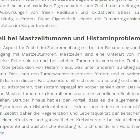
Durch seine antioxidativen Eigenschaften kann Zeolith dazu beitragen
Auswirkungen von freien Radikalen und oxidativem Stress zu 
häufig auftreten. Diese Eigenschaft könnte die Tumorprogressio
e Zellen im Körper bewahren.
iell bei Mastzelltumoren und Histaminproble
r Aspekt für Zeolith im Zusammenhang mit bei der Behandlung von K
gang mit Mastzelltumoren. Mastzellen sind eine Unterart von Im
eine Rolle spielen und bei solchen Tumoren in vermehrter Zahl au
e Überproduktion von Histamin aus, was unter anderem zu allergis
nn. Dies kann den Tumorwachstumsprozess fördern und zu weiteren
h kann in diesem Fall besonders hilfreich sein, da es aufgrund seiner
zu adsorbieren, den Histaminspiegel im Körper senken kann. Das 
n Mastzelltumoren zu kontrollieren und die entzündlichen Reaktionen
gehen. Darüber hinaus hat es den Vorteil, dass es die allgemeine
Symptome von Histaminintoleranz lindern kann. Indem es überschü
 Zeolith daher die Regeneration und Lebensqualität der tierischen 
 einer effektiven und ganzheitlichen Krebstherapie bei Mastzellent
ompetente und ausführliche Beratung für dich und deinen Hund hier
de