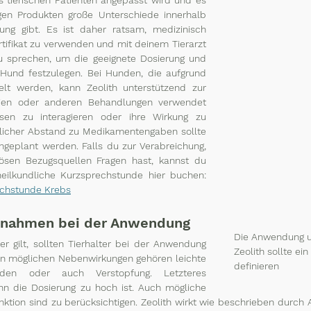
gen Produkten große Unterschiede innerhalb 
ng gibt. Es ist daher ratsam, medizinisch 
rtifikat zu verwenden und mit deinem Tierarzt 
zu sprechen, um die geeignete Dosierung und 
Hund festzulegen.
Bei Hunden, die aufgrund 
t werden, kann Zeolith unterstützend zur 
pien oder anderen Behandlungen verwendet 
en zu interagieren oder ihre Wirkung zu 
itlicher Abstand zu Medikamentengaben sollte 
ingeplant werden. Falls du zur Verabreichung, 
ösen Bezugsquellen Fragen hast, kannst du 
dazu gerne eine naturheilkundliche Kurzsprechstunde hier buchen: 
echstunde Krebs
ßnahmen bei der Anwendung
Die Anwendung u
er gilt, sollten Tierhalter bei der Anwendung 
Zeolith sollte ei
n möglichen Nebenwirkungen gehören leichte 
definieren 
den oder auch Verstopfung. Letzteres 
n die Dosierung zu hoch ist. Auch mögliche 
nktion sind zu berücksichtigen. Zeolith wirkt wie beschrieben durch 