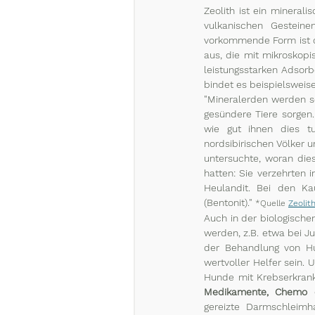
Zeolith ist ein minerali
vulkanischen Gesteine
vorkommende Form ist der
aus, die mit mikroskop
leistungsstarken Adsorb
bindet es beispielsweis
"Mineralerden werden sc
gesündere Tiere sorgen.
wie gut ihnen dies tu
nordsibirischen Völker 
untersuchte, woran dies
hatten: Sie verzehrten i
Heulandit. Bei den Kau
(Bentonit)." 
*Quelle 
Zeolit
Auch in der biologische
werden, z.B. etwa bei Ju
der Behandlung von Hu
wertvoller Helfer sein.
Hunde mit Krebserkran
Medikamente, Chemo o
gereizte Darmschleimh