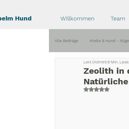
beim Hund
Willkommen
Team
Alle Beiträge
Krebs & Hund - Allg
Leni (Admin)
9 Min. Lese
Krise & Trauer bei Krebs
Erf
Zeolith in
Natürliche
Mit NaN von 5 St