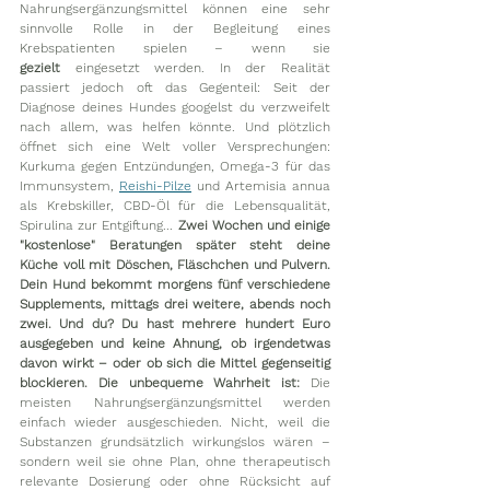
Nahrungsergänzungsmittel können eine sehr 
sinnvolle Rolle in der Begleitung eines 
Krebspatienten spielen – wenn sie 
gezielt
 eingesetzt werden. In der Realität 
passiert jedoch oft das Gegenteil: Seit der 
Diagnose deines Hundes googelst du verzweifelt 
nach allem, was helfen könnte. Und plötzlich 
öffnet sich eine Welt voller Versprechungen: 
Kurkuma gegen Entzündungen, Omega-3 für das 
Immunsystem, 
Reishi-Pilze
 und Artemisia annua 
als Krebskiller, CBD-Öl für die Lebensqualität, 
Spirulina zur Entgiftung... 
Zwei Wochen und einige 
"kostenlose" Beratungen später steht deine 
Küche voll mit Döschen, Fläschchen und Pulvern. 
Dein Hund bekommt morgens fünf verschiedene 
Supplements, mittags drei weitere, abends noch 
zwei. Und du? Du hast mehrere hundert Euro 
ausgegeben und keine Ahnung, ob irgendetwas 
davon wirkt – oder ob sich die Mittel gegenseitig 
blockieren. Die unbequeme Wahrheit ist:
 Die 
meisten Nahrungsergänzungsmittel werden 
einfach wieder ausgeschieden. Nicht, weil die 
Substanzen grundsätzlich wirkungslos wären – 
sondern weil sie ohne Plan, ohne therapeutisch 
relevante Dosierung oder ohne Rücksicht auf 