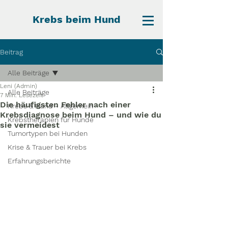
Krebs beim Hund
Beitrag
Alle Beiträge
Leni (Admin)
Alle Beiträge
7 Min. Lesezeit
Die häufigsten Fehler nach einer
Krebs & Hund - Allgemein
Krebsdiagnose beim Hund – und wie du
Krebstherapien für Hunde
sie vermeidest
Tumortypen bei Hunden
Krise & Trauer bei Krebs
Erfahrungsberichte