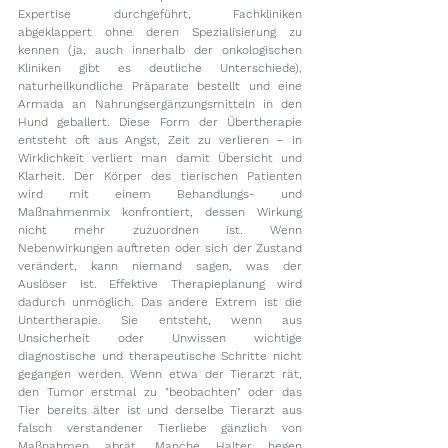
Expertise durchgeführt, Fachkliniken 
abgeklappert ohne deren Spezialisierung zu 
kennen (ja, auch innerhalb der onkologischen 
Kliniken gibt es deutliche Unterschiede), 
naturheilkundliche Präparate bestellt und eine 
Armada an Nahrungsergänzungsmitteln in den 
Hund geballert. Diese Form der Übertherapie 
entsteht oft aus Angst, Zeit zu verlieren – in 
Wirklichkeit verliert man damit Übersicht und 
Klarheit. Der Körper des tierischen Patienten 
wird mit einem Behandlungs- und 
Maßnahmenmix konfrontiert, dessen Wirkung 
nicht mehr zuzuordnen ist. Wenn 
Nebenwirkungen auftreten oder sich der Zustand 
verändert, kann niemand sagen, was der 
Auslöser ist. Effektive Therapieplanung wird 
dadurch unmöglich. Das andere Extrem ist die 
Untertherapie. Sie entsteht, wenn aus 
Unsicherheit oder Unwissen wichtige 
diagnostische und therapeutische Schritte nicht 
gegangen werden. Wenn etwa der Tierarzt rät, 
den Tumor erstmal zu "beobachten" oder das 
Tier bereits älter ist und derselbe Tierarzt aus 
falsch verstandener Tierliebe gänzlich von 
Maßnahmen abrät. Manche Halter hegen 