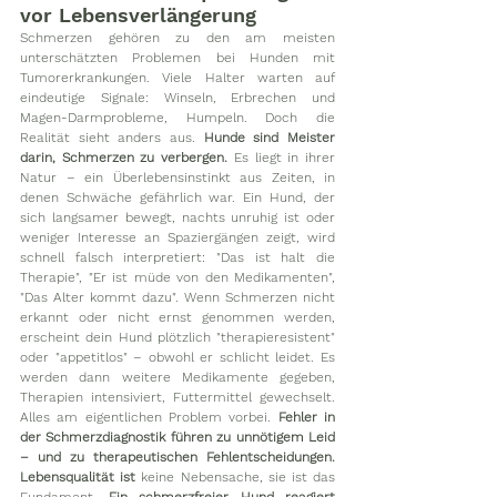
vor Lebensverlängerung
Schmerzen gehören zu den am meisten 
unterschätzten Problemen bei Hunden mit 
Tumorerkrankungen. Viele Halter warten auf 
eindeutige Signale: Winseln, Erbrechen und 
Magen-Darmprobleme, Humpeln. Doch die 
Realität sieht anders aus. 
Hunde sind Meister 
darin, Schmerzen zu verbergen.
 Es liegt in ihrer 
Natur – ein Überlebensinstinkt aus Zeiten, in 
denen Schwäche gefährlich war. Ein Hund, der 
sich langsamer bewegt, nachts unruhig ist oder 
weniger Interesse an Spaziergängen zeigt, wird 
schnell falsch interpretiert: "Das ist halt die 
Therapie", "Er ist müde von den Medikamenten", 
"Das Alter kommt dazu". Wenn Schmerzen nicht 
erkannt oder nicht ernst genommen werden, 
erscheint dein Hund plötzlich "therapieresistent" 
oder "appetitlos" – obwohl er schlicht leidet. Es 
werden dann weitere Medikamente gegeben, 
Therapien intensiviert, Futtermittel gewechselt. 
Alles am eigentlichen Problem vorbei. 
Fehler in 
der Schmerzdiagnostik führen zu unnötigem Leid 
– und zu therapeutischen Fehlentscheidungen. 
Lebensqualität ist 
keine Nebensache, sie ist das 
Fundament. 
Ein schmerzfreier Hund reagiert 