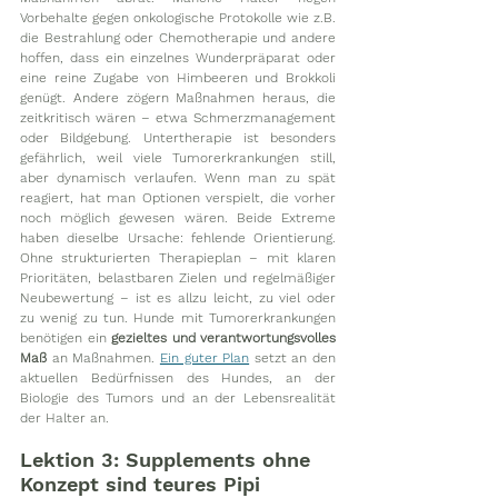
Vorbehalte gegen onkologische Protokolle wie z.B. 
die Bestrahlung oder Chemotherapie und andere 
hoffen, dass ein einzelnes Wunderpräparat oder 
eine reine Zugabe von Himbeeren und Brokkoli 
genügt. Andere zögern Maßnahmen heraus, die 
zeitkritisch wären – etwa Schmerzmanagement 
oder Bildgebung. Untertherapie ist besonders 
gefährlich, weil viele Tumorerkrankungen still, 
aber dynamisch verlaufen. Wenn man zu spät 
reagiert, hat man Optionen verspielt, die vorher 
noch möglich gewesen wären. Beide Extreme 
haben dieselbe Ursache: fehlende Orientierung. 
Ohne strukturierten Therapieplan – mit klaren 
Prioritäten, belastbaren Zielen und regelmäßiger 
Neubewertung – ist es allzu leicht, zu viel oder 
zu wenig zu tun. Hunde mit Tumorerkrankungen 
benötigen ein 
gezieltes und verantwortungsvolles 
Maß
 an Maßnahmen. 
Ein guter Plan
 setzt an den 
aktuellen Bedürfnissen des Hundes, an der 
Biologie des Tumors und an der Lebensrealität 
der Halter an. 
Lektion 3: Supplements ohne 
Konzept sind teures Pipi 