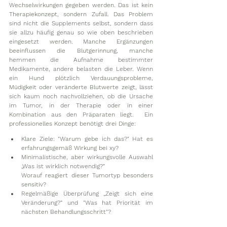
Wechselwirkungen gegeben werden. Das ist kein 
Therapiekonzept, sondern Zufall. Das Problem 
sind nicht die Supplements selbst, sondern dass 
sie allzu häufig genau so wie oben beschrieben 
eingesetzt werden. Manche Ergänzungen 
beeinflussen die Blutgerinnung, manche 
hemmen die Aufnahme bestimmter 
Medikamente, andere belasten die Leber. Wenn 
ein Hund plötzlich Verdauungsprobleme, 
Müdigkeit oder veränderte Blutwerte zeigt, lässt 
sich kaum noch nachvollziehen, ob die Ursache 
im Tumor, in der Therapie oder in einer 
Kombination aus den Präparaten liegt.  Ein 
professionelles Konzept benötigt drei Dinge:
Klare Ziele: "Warum gebe ich das?" Hat es 
erfahrungsgemäß Wirkung bei xy?
Minimalistische, aber wirkungsvolle Auswahl 
„Was ist wirklich notwendig?“ 
Worauf reagiert dieser Tumortyp besonders 
sensitiv?
Regelmäßige Überprüfung „Zeigt sich eine 
Veränderung?“ und "Was hat Priorität im 
nächsten Behandlungsschritt"?