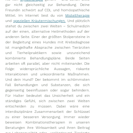
gar nicht gleichzeitig zur Behandlung. Deine 
Freundin schwört auf CDL und homöopathische 
Mittel. Im Internet liest du von 
Misteltherapie
und 
speziellen Kräutermischungen.
 Und plötzlich 
stehst du zwischen zwei Welten – Schulmedizin 
auf der einen, alternative Heilmethoden auf der 
anderen Seite. Einer der größten Stolpersteine in 
der Begleitung eines Hundes mit Krebsdiagnose 
ist mangelhafte Absprache zwischen Tierärzten 
und Tierheilpraktikern sowie unzureichend 
kombinierte Behandlungspläne. Beide Seiten 
arbeiten oft parallel, aber nicht miteinander. Die 
Folge: widersprüchliche Aussagen, riskante 
Interaktionen und unkoordinierte Maßnahmen. 
Und dein Hund? Der bekommt im schlimmsten 
Fall Behandlungen und Substanzen, die sich 
gegenseitig beeinflussen oder sogar behindern. 
Für Halter bedeutet das Unsicherheit und ein 
ständiges Gefühl, sich zwischen zwei Welten 
entscheiden zu müssen. Dabei wäre eine 
interdisziplinäre Zusammenarbeit der Schlüssel 
zu einer besseren Versorgung. Immer wieder 
beweisen Kombinationstherapien in unseren 
Beratungen ihre Wirksamkeit und ihren Beitrag 
zur Lebensqualität oder -verlängerung. Tierärzte 