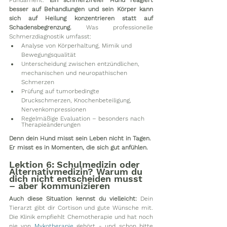
besser auf Behandlungen und sein Körper kann 
sich auf Heilung konzentrieren statt auf 
Schadensbegrenzung. 
Was professionelle 
Schmerzdiagnostik umfasst:
Analyse von Körperhaltung, Mimik und 
Bewegungsqualität
Unterscheidung zwischen entzündlichen, 
mechanischen und neuropathischen 
Schmerzen
Prüfung auf tumorbedingte 
Druckschmerzen, Knochenbeteiligung, 
Nervenkompressionen
Regelmäßige Evaluation – besonders nach 
Therapieänderungen
Denn dein Hund misst sein Leben nicht in Tagen. 
Er misst es in Momenten, die sich gut anfühlen.
Lektion 6
: 
Schulmedizin oder 
Alternativmedizin? Warum du 
dich nicht entscheiden musst 
– aber kommunizieren
Auch diese Situation kennst du vielleicht:
 Dein 
Tierarzt gibt dir Cortison und gute Wünsche mit. 
Die Klinik empfiehlt Chemotherapie und hat noch 
nie von 
Mykotherapie
 gehört - und schon bitte 