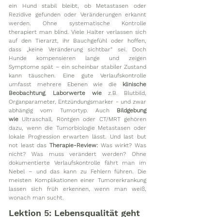
ein Hund stabil bleibt, ob Metastasen oder 
Rezidive gefunden oder Veränderungen erkannt 
werden. Ohne systematische Kontrolle 
therapiert man blind. Viele Halter verlassen sich 
auf den Tierarzt, ihr Bauchgefühl oder hoffen, 
dass „keine Veränderung sichtbar“ sei. Doch 
Hunde kompensieren lange und zeigen 
Symptome spät – ein scheinbar stabiler Zustand 
kann täuschen. Eine gute Verlaufskontrolle 
umfasst mehrere Ebenen wie die 
klinische 
Beobachtung
, 
Laborwerte wie
 z.B. Blutbild, 
Organparameter, Entzündungsmarker - und zwar 
abhängig vom Tumortyp. Auch 
Bildgebung 
wie
 Ultraschall, Röntgen oder CT/MRT gehören 
dazu, wenn die Tumorbiologie Metastasen oder 
lokale Progression erwarten lässt. Und last but 
not least das 
Therapie-Review:
 Was wirkt? Was 
nicht? Was muss verändert werden? Ohne 
dokumentierte Verlaufskontrolle fährt man im 
Nebel – und das kann zu Fehlern führen. Die 
meisten Komplikationen einer Tumorerkrankung 
lassen sich früh erkennen, wenn man weiß, 
wonach man sucht. 
Lektion 5: Lebensqualität geht 