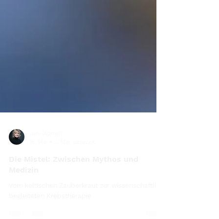
Leni (Admin)
16. Mai
5 Min. Lesezeit
Die Mistel: Zwischen Mythos und
Medizin
Vom keltischen Zauberkraut zur wissenschaftlich