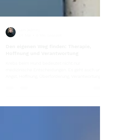
Leni (Admin)
24. Mai
6 Min. Lesezeit
Den eigenen Weg finden: Therapie,
Hoffnung und Verantwortung
Krebs beim Hund bedeutet nicht nur
medizinische Entscheidungen. Es geht auch um
Angst, Hoffnung, Überforderung, Verantwortung
und die Frage: Was ist für meinen Hund wirklich
richtig?