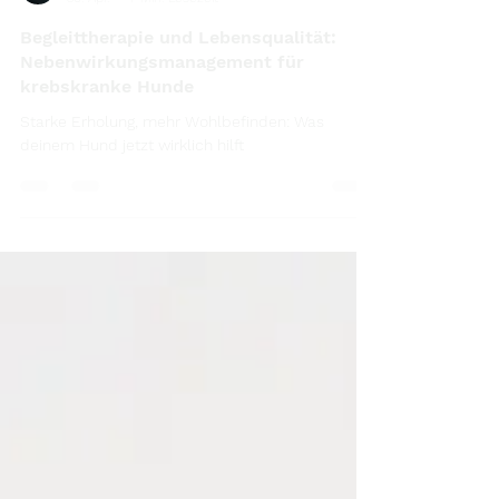
Leni (Admin)
30. Apr.
7 Min. Lesezeit
Begleittherapie und Lebensqualität:
Nebenwirkungsmanagement für
krebskranke Hunde
Starke Erholung, mehr Wohlbefinden: Was
deinem Hund jetzt wirklich hilft